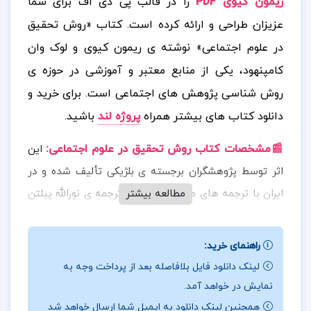
ریمون کیوی PDF
را در قالب پی دی اف برای شما
عزیزان طراحی و ارائه کرده است. کتاب «روش تحقیق
در علوم اجتماعی» نوشته ی ریمون کیوی و لوک وان
کامپنهود، یکی از منابع معتبر و آموزشی در حوزه ی
روش شناسی پژوهش های اجتماعی است.
برای خرید و
دانلود کتاب های بیشتر همراه
پروژه لند
باشید.
📰مشخصات کتاب روش تحقیق در علوم اجتماعی
:
این
اثر توسط پژوهشگران برجسته ی بلژیکی تألیف شده و در
مطالعه بیشتر
ایران با ترجمه های مختلفی از جمله ترجمه ی نورالله پیلتن
و عبدالحسین نیک گهر منتشر شده است. نویسندگان
کتاب با زبانی روشن و قابل فهم، تجربیات خود را در زمینه
راهنمای خرید:
ی تدریس و تحقیق اجتماعی در اختیار خواننده قرار داده
لینک دانلود فایل بلافاصله بعد از پرداخت وجه به
اند. این اثر نه تنها برای دانشجویان رشته های علوم
نمایش در خواهد آمد.
اجتماعی، مدیریت، و علوم رفتاری مفید است، بلکه برای هر
همچنین لینک دانلود به ایمیل شما ارسال خواهد شد