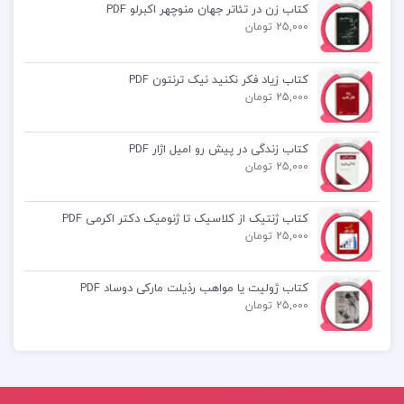
کتاب زن در تئاتر جهان منوچهر اکبرلو PDF
25,000 تومان
کتاب پیشنهادی📚
کتاب زیاد فکر نکنید نیک ترنتون PDF
25,000 تومان
کتاب آئین سخنوری محمدعلی فروغی
کتاب زندگی در پیش رو امیل اژار PDF
25,000 تومان
کتاب آموزش علوم قرآن محمد هادی معرفت
کتاب ژنتیک از کلاسیک تا ژنومیک دکتر اکرمی PDF
کتاب نادر پسر شمشیر نورالله لارودی
25,000 تومان
کتاب ژولیت یا مواهب رذیلت مارکی دوساد PDF
25,000 تومان