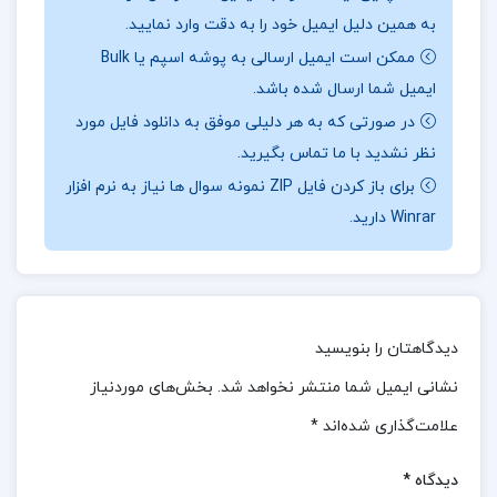
به همین دلیل ایمیل خود را به دقت وارد نمایید.
کسی که می خواهد پژوهشی علمی و اصولی انجام دهد،
ممکن است ایمیل ارسالی به پوشه اسپم یا Bulk
راهنمایی کاربردی محسوب می شود.
ایمیل شما ارسال شده باشد.
📖بخشی
از کتاب روش تحقیق در علوم اجتماعی
:
این
در صورتی که به هر دلیلی موفق به دانلود فایل مورد
کتاب با نگاهی دقیق و مرحله به مرحله، فرایند تحقیق
نظر نشدید با ما تماس بگیرید.
علمی در علوم اجتماعی را آموزش می دهد؛ از طرح پرسش
برای باز کردن فایل ZIP نمونه سوال ها نیاز به نرم افزار
Winrar دارید.
آغازین تا مطالعات اکتشافی، ساخت مدل نظری، مشاهده،
تحلیل داده ها و نتیجه گیری. هدف آن، تربیت
پژوهشگرانی است که بتوانند با پایبندی به اصول علمی،
پدیده های اجتماعی را به صورت منسجم و معتبر بررسی
دیدگاهتان را بنویسید
کنند.
نشانی ایمیل شما منتشر نخواهد شد.
بخش‌های موردنیاز
📌 فهرست مطالب کتاب
روش تحقیق در علوم
علامت‌گذاری شده‌اند
*
اجتماعی ریمون کیوی
:
دیدگاه
*