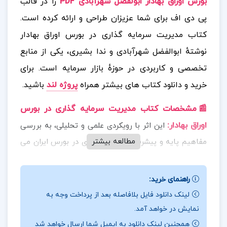
بورس اوراق بهادار ابولفضل شهرآبادی PDF
را در قالب
پی دی اف برای شما عزیزان طراحی و ارائه کرده است.
کتاب مدیریت سرمایه گذاری در بورس اوراق بهادار
نوشتهٔ ابوالفضل شهرآبادی و ندا بشیری، یکی از منابع
تخصصی و کاربردی در حوزهٔ بازار سرمایه است.
برای
خرید و دانلود کتاب های بیشتر همراه
پروژه لند
باشید.
📰مشخصات کتاب مدیریت سرمایه گذاری در بورس
اوراق بهادار
:
این اثر با رویکردی علمی و تحلیلی، به بررسی
مطالعه بیشتر
مفاهیم پایه و پیشرفتهٔ سرمایه گذاری در بورس ایران می
پردازد و برای دانشجویان رشته های مدیریت مالی، اقتصاد،
و علاقه مندان به بازار سرمایه بسیار مناسب است. این
راهنمای خرید:
کتاب نه تنها برای دانشجویان، بلکه برای فعالان بازار
لینک دانلود فایل بلافاصله بعد از پرداخت وجه به
سرمایه که به دنبال تصمیم گیری های آگاهانه و علمی
نمایش در خواهد آمد.
هستند، منبعی ارزشمند به شمار می آید.
همچنین لینک دانلود به ایمیل شما ارسال خواهد شد