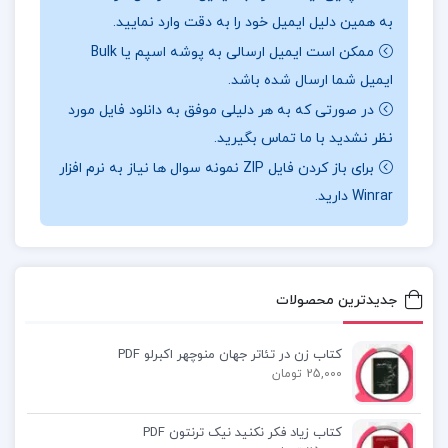
به همین دلیل ایمیل خود را به دقت وارد نمایید.
📖بخشی
از کتاب مدیریت سرمایه گذاری در بورس
ممکن است ایمیل ارسالی به پوشه اسپم یا Bulk
اوراق بهادار
:
در این کتاب، نویسندگان ابتدا به نقش
ایمیل شما ارسال شده باشد.
بورس در اقتصاد و اهمیت سرمایه گذاری در رشد تولید
در صورتی که به هر دلیلی موفق به دانلود فایل مورد
ملی می پردازند. سپس رفتار سرمایه گذاران در شرایط
نظر نشدید با ما تماس بگیرید.
مختلف بازار، از جمله قبل و بعد از شکل گیری حباب های
برای باز کردن فایل ZIP نمونه سوال ها نیاز به نرم افزار
Winrar دارید.
قیمتی، مورد بررسی قرار می گیرد. تحلیل های ارائه شده در
کتاب، هم جنبهٔ نظری دارند و هم با مثال های واقعی از
بازار بورس ایران همراه اند تا خواننده بتواند مفاهیم را بهتر
درک کند.از دیگر مباحث مهم کتاب می توان به بررسی
جدیدترین محصولات
ابزارهای مالی، سازوکارهای بازار سرمایه، تحلیل بنیادی،
کتاب زن در تئاتر جهان منوچهر اکبرلو PDF
ارزیابی ریسک و بازده، و روان شناسی سرمایه گذاری
25,000 تومان
اشاره کرد.
کتاب زیاد فکر نکنید نیک ترنتون PDF
📌 فهرست مطالب کتاب مدیریت سرمایه گذاری در