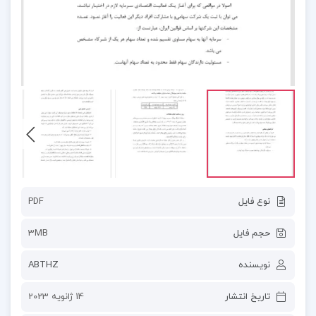
نوع فایل
PDF
حجم فایل
3MB
نویسنده
ABTHZ
تاریخ انتشار
14 ژانویه 2023