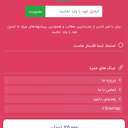
بهادار
ایمیل
عضویت
دانلود پی دی اف کتاب مدیریت سرمایه گذاری در
برای با خبر شدن از جدیدترین مطالب و همچنین پیشنهادهای ویژه ما ایمیل
خود را وارد نمایید.
بورس اوراق بهادار
اعتماد شما افتخار ماست
دانلود کتاب مدیریت سرمایه گذاری در بورس اوراق
بهادار ابولفضل شهرآبادی
لینک های مفید
درباره ما
تماس با ما
کتاب پیشنهادی📚
راهنمای دانلود
Sitemap
کتاب مهندسی تاسیسات الکتریک دکتر حسن
کلهر
تمامی حقوق برای سایت
پروژه لند
محفوظ است.
25,000 تومان