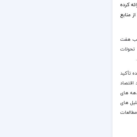
ئه کرده
ز منابع
الب هفت
 تحولات
ه تأکید
 اقتصاد
دهه های
لیل های
مطالعات