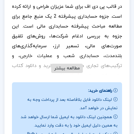
در قالب پی دی اف برای شما عزیزان طراحی و ارائه کرده
است. جزوه حسابداری پیشرفته 2 یک منبع جامع برای
مطالعه مباحث پیشرفته حسابداری مالی است. این
جزوه به بررسی ادغام شرکت‌ها، روش‌های تلفیق
صورت‌های مالی، تسعیر ارز، سرمایه‌گذاری‌های
بلندمدت، حسابداری شعب و عملیات خارجی، و
ترکیب‌های تجاری می‌پردازد.
برای خرید و دانلود کتاب
مطالعه بیشتر
های بیشتر همراه
پروژه لند
باشید.
:
📰
مشخصات جزوه حسابداری پیشرفته دو
از دیگر مباحث
راهنمای خرید:
کلیدی این جزوه می‌توان به مفاهیم پیچیده افشای مالی،
لینک دانلود فایل بلافاصله بعد از پرداخت وجه به
نمایش در خواهد آمد.
تحلیل صورت‌های مالی تلفیقی، و مسائل عملی مرتبط با
همچنین لینک دانلود به ایمیل شما ارسال خواهد شد
حسابداری پیشرفته اشاره کرد. با ارائه تمرین‌های عملی و
به همین دلیل ایمیل خود را به دقت وارد نمایید.
مثال‌های کاربردی، این جزوه به دانشجویان و کارشناسان