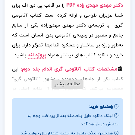
دکتر مهدی مهدی زاده PDF
را در قالب پی دی اف برای
شما عزیزان طراحی و ارائه کرده است.
کتاب آناتومی
گری با ترجمه‌ی دکتر مهدی مهدی‌زاده یکی از منابع
جامع و معتبر در زمینه‌ی آناتومی بدن انسان است که
به‌طور ویژه بر ساختار و عملکرد اندام‌ها تمرکز دارد.
برای
خرید و دانلود کتاب های بیشتر همراه
پروژه لند
باشید.
📰
مشخصات کتاب آناتومی گری اندام جلد دوم
:
این
کتاب یکی از جلدهای مجموعه‌ی مشهور “آناتومی گری”
مطالعه بیشتر
محسوب می‌شود که به‌عنوان یکی از منابع اصلی در
آموزش پزشکی، فیزیوتراپی، پرستاری و سایر علوم مرتبط با
راهنمای خرید:
سلامت مورد استفاده قرار می‌گیرد.
لینک دانلود فایل بلافاصله بعد از پرداخت وجه به
📖
بخشی از کتاب آناتومی گری اندام جلد دوم:
در جلد
نمایش در خواهد آمد.
دوم این کتاب، آناتومی اندام‌های فوقانی و تحتانی با
همچنین لینک دانلود به ایمیل شما ارسال خواهد شد