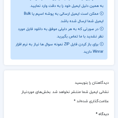
جزئیات دقیق بررسی شده و شامل تصاویر تشریحی،
به همین دلیل ایمیل خود را به دقت وارد نمایید.
ممکن است ایمیل ارسالی به پوشه اسپم یا Bulk
توضیحات بالینی و نکات کاربردی است که درک بهتری از
ایمیل شما ارسال شده باشد.
عملکرد و ساختار اندام‌های حرکتی را فراهم می‌کند. این
در صورتی که به هر دلیلی موفق به دانلود فایل مورد
کتاب علاوه بر ارائه‌ی توصیفات ساختاری، به جنبه‌های
نظر نشدید با ما تماس بگیرید.
عملکردی، عصبی و عضلانی اندام‌ها پرداخته و ارتباط این
برای باز کردن فایل ZIP نمونه سوال ها نیاز به نرم افزار
سیستم‌ها را با یکدیگر تحلیل می‌کند.
Winrar دارید.
📌 فهرست مطالب کتاب
آناتومی گری اندام جلد دوم
دکتر مهدی مهدی زاده
:
اندام تحتانی
دیدگاهتان را بنویسید
اندام فوقانی
نشانی ایمیل شما منتشر نخواهد شد.
بخش‌های موردنیاز
علامت‌گذاری شده‌اند
*
کتاب آناتومی پزشکی pdf فارسی
دیدگاه
*