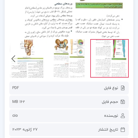
نوع فایل
PDF
حجم فایل
162 MB
نویسنده
cio
تاریخ انتشار
27 ژانویه 2023