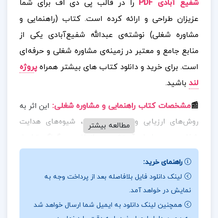
شفیع آبادی PDF
را در قالب پی دی اف برای شما
عزیزان طراحی و ارائه کرده است. کتاب (راهنمایی و
مشاوره شغلی) نوشته‌ی عبدالله شفیع‌آبادی یکی از
منابع جامع و معتبر در زمینه‌ی مشاوره شغلی و حرفه‌ای
است.
برای خرید و دانلود کتاب های بیشتر همراه
پ
روژه
لند
باشید.
📰
مشخصات کتاب راهنمایی و مشاوره شغلی
:
این اثر به
روش‌های ارزیابی و سنجش شغلی، شیوه‌های هدایت
مطالعه بیشتر
شغلی در محیط‌های آموزشی و سازمانی، و چگونگی تطبیق
استعدادها و توانمندی‌های فردی با مشاغل مختلف
راهنمای خرید:
می‌پردازد. در کنار مباحث نظری، راهبردهای عملی برای
لینک دانلود فایل بلافاصله بعد از پرداخت وجه به
مشاوران، معلمان، دانشجویان و افرادی که به دنبال
نمایش در خواهد آمد.
راهنمایی در مسیر شغلی خود هستند نیز ارائه شده است.
همچنین لینک دانلود به ایمیل شما ارسال خواهد شد