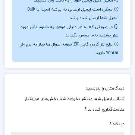
به همین دلیل ایمیل خود را به دقت وارد نمایید.
📖
بخشی از کتاب راهنمایی و مشاوره شغلی
:
در این
ممکن است ایمیل ارسالی به پوشه اسپم یا Bulk
کتاب، نویسنده ابتدا به تعریف و اهمیت راهنمایی و
ایمیل شما ارسال شده باشد.
مشاوره شغلی می‌پردازد و سپس نظریه‌های مختلفی مانند
در صورتی که به هر دلیلی موفق به دانلود فایل مورد
نظریه‌های انتخاب شغل، نظریه‌های رشد شغلی و مدل‌های
نظر نشدید با ما تماس بگیرید.
تصمیم‌گیری شغلی را مورد بررسی قرار می‌دهد. همچنین،
برای باز کردن فایل ZIP نمونه سوال ها نیاز به نرم افزار
عواملی که بر انتخاب شغل، رضایت شغلی و پیشرفت
Winrar دارید.
حرفه‌ای تأثیرگذار هستند، از جمله ویژگی‌های شخصیتی،
توانایی‌ها، ارزش‌ها و شرایط اجتماعی و اقتصادی تحلیل
می‌شوند.
دیدگاهتان را بنویسید
📌 فهرست مطالب کتاب راهنمایی و مشاوره شغلی
نشانی ایمیل شما منتشر نخواهد شد.
بخش‌های موردنیاز
شفیع آبادی:
علامت‌گذاری شده‌اند
*
فصل اول : راهنمایی شغلی
دیدگاه
*
فصل دوم : اظلاعات شغلی