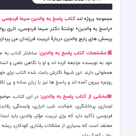
مجموعه پروژه لند
کتاب پاسخ به والدین سیما فردوسی PDF
«پاسخ به والدین» نوشتهٔ دکتر سیما فردوسی، اثری روا
پرسش های رایج والدین دربارهٔ تربیت فرزندان می پردازد
📰مشخصات کتاب پاسخ به والدین
:
ساختار کتاب به صو
خود به نویسنده مراجعه کرده اند و او با نگاهی علمی و انس
همخوانی دارند. این شیوهٔ نگارش باعث شده کتاب برای خوا
روزمره بیرون آمده اند و پاسخ ها نیز با زبان ساده و بی تک
📖بخش
ی از کتاب پاسخ به والدین
:
در این کتاب، موضوع
لجبازی، پرخاشگری، خجالت، شب ادراری، وابستگی، رقابت
فردوسی تأکید دارد که برای تربیت مؤثر، والدین باید ابتدا ک
معتقد است که بسیاری از مشکلات رفتاری کودکان، ریشه در 
روانی کودک دارد.