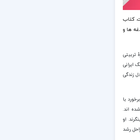
ت. کتاب
غه ها و
 تربیتی
گ ایرانی
ل زندگی
خورد با
ده اند.
گرند. او
احل رشد