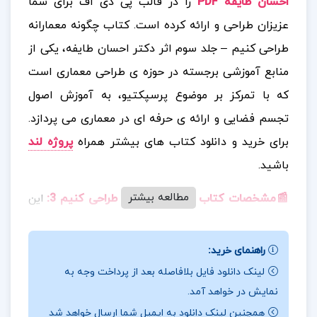
احسان طایفه PDF
را در قالب پی دی اف برای شما
عزیزان طراحی و ارائه کرده است. کتاب چگونه معمارانه
طراحی کنیم – جلد سوم اثر دکتر احسان طایفه، یکی از
منابع آموزشی برجسته در حوزه ی طراحی معماری است
که با تمرکز بر موضوع پرسپکتیو، به آموزش اصول
تجسم فضایی و ارائه ی حرفه ای در معماری می پردازد.
برای خرید و دانلود کتاب های بیشتر همراه
پروژه لند
باشید.
مطالعه بیشتر
📰مشخصات کتاب چگونه معمارانه طراحی کنیم 3
:
این
کتاب، ادامه ی مسیر دو جلد قبلی است و با نگاهی عملی،
تصویری و تحلیلی، مهارت های لازم برای طراحی معمارانه را
راهنمای خرید:
به زبان ساده و قابل فهم آموزش می دهد. تصاویر متعدد،
لینک دانلود فایل بلافاصله بعد از پرداخت وجه به
طراحی های دستی، و توضیحات مرحله به مرحله، این
نمایش در خواهد آمد.
کتاب را به منبعی کاربردی برای دانشجویان معماری،
همچنین لینک دانلود به ایمیل شما ارسال خواهد شد