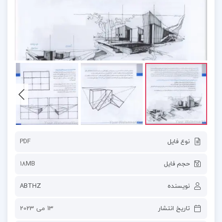
نوع فایل
PDF
حجم فایل
18MB
نویسنده
ABTHZ
تاریخ انتشار
13 می 2023