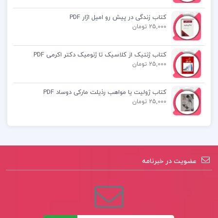
کتاب زندگی در پیش رو امیل اژار PDF
کتاب پیشنهادی📚
25,000 تومان
کتاب ژنتیک از کلاسیک تا ژنومیک دکتر اکرمی PDF
کتاب رشد و تکامل حرکتی دکتر فرنازترابی
25,000 تومان
کتاب آموزش هنر مینو واثقی
کتاب ژولیت یا مواهب رذیلت مارکی دوساد PDF
کتاب فیزیولوژی و تغذیه ورزشی دکتر
25,000 تومان
عبدالحسین پرنو
عضویت در خبرنامه