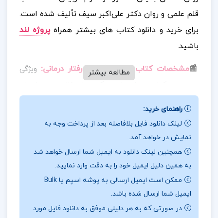
قلم علمی و روان دکتر علی‌اکبر سیف تألیف شده است.
برای خرید و دانلود کتاب های بیشتر همراه
پ
روژه لند
باشید.
📰
مشخصات کتاب تغییر رفتار و رفتار درمانی
:
ویژگی
مطالعه بیشتر
برجسته‌ی کتاب در این است که میان نظریه و عمل پلی
قوی ایجاد کرده و خواننده را از صرفاً دانستن مفاهیم به
راهنمای خرید:
سمت توانایی اجرای مداخلات درمانی هدایت می‌کند. در
لینک دانلود فایل بلافاصله بعد از پرداخت وجه به
عین حال، زبان ساده، انسجام مفهومی، و بهره‌گیری از
نمایش در خواهد آمد.
منابع روزآمد، کتاب را برای دانشجویان کارشناسی،
همچنین لینک دانلود به ایمیل شما ارسال خواهد شد
کارشناسی‌ارشد و حتی حرفه‌ای‌های این حوزه بسیار
به همین دلیل ایمیل خود را به دقت وارد نمایید.
سودمند ساخته است.
ممکن است ایمیل ارسالی به پوشه اسپم یا Bulk
ایمیل شما ارسال شده باشد.
📖
بخشی از کتاب تغییر رفتار و رفتار درمانی
:
این اثر
در صورتی که به هر دلیلی موفق به دانلود فایل مورد
به‌گونه‌ای ساختاربندی شده که ابتدا خواننده را با مفاهیم