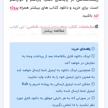
است.
برای خرید و دانلود کتاب های بیشتر همراه
پ
روژه
لند
باشید.
📰
مشخصات کتاب جمع بندی زیست شناسی
:
این کتاب
مطالعه بیشتر
به‌گونه‌ای طراحی شده که داوطلبان کنکور بتوانند در
بازه‌های زمانی کوتاه، به شکلی هدفمند و ساختارمند،
راهنمای خرید:
تمامی مباحث مهم زیست‌شناسی را مرور کنند. محتوا
لینک دانلود فایل بلافاصله بعد از پرداخت وجه به
به‌صورت خلاصه‌نویسی حرفه‌ای، دسته‌بندی مطالب و ارائه
نمایش در خواهد آمد.
نکات کلیدی و پرکاربرد تنظیم شده است؛ به‌طوری‌که بیش
همچنین لینک دانلود به ایمیل شما ارسال خواهد شد
از سه هزار نکته مهم و پرتکرار کنکوری را در بر می‌گیرد.
به همین دلیل ایمیل خود را به دقت وارد نمایید.
ممکن است ایمیل ارسالی به پوشه اسپم یا Bulk
📖
بخشی از کتاب جمع بندی زیست شناسی
:
از
ایمیل شما ارسال شده باشد.
ویژگی‌های برجسته این کتاب می‌توان به استفاده از
در صورتی که به هر دلیلی موفق به دانلود فایل مورد
تصاویر آموزشی برگرفته از کتاب درسی همراه با نکات
نظر نشدید با ما تماس بگیرید.
مرتبط، جدول‌های مقایسه‌ای، نمودارهای بصری، و تست‌های