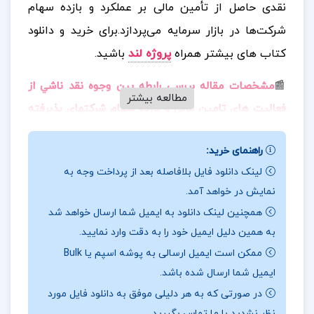
نقدی حاصل از تأمین مالی بر عملکرد و بازده سهام
شرکت‌ها در بازار سرمایه می‌پردازد.
برای خرید و دانلود
کتاب های بیشتر همراه
پروژه لند
باشید.
📰
مشخصات مقاله بررسي رابطه بين وجوه نقد ناشي از
مطالعه بیشتر
فعاليت هاي تامين مالي و بازده سهام شركتهاي پذيرفته
:
شده در بورس اوراق بهادار تهران
این مقاله “بررسی رابطه
راهنمای خرید:
بین وجوه نقد ناشی از فعالیت‌های تأمین مالی و بازده
لینک دانلود فایل بلافاصله بعد از پرداخت وجه به
سهام شرکت‌های پذیرفته‌ شده در بورس اوراق بهادار
نمایش در خواهد آمد.
تهران” یک پژوهش علمی در حوزه مدیریت مالی و
همچنین لینک دانلود به ایمیل شما ارسال خواهد شد
حسابداری است که با استفاده از داده‌های مالی شرکت‌های
به همین دلیل ایمیل خود را به دقت وارد نمایید.
بورسی، تأثیر جریان‌های نقدی حاصل از تأمین مالی مانند
ممکن است ایمیل ارسالی به پوشه اسپم یا Bulk
انتشار سهام، دریافت وام و اوراق بدهی بر بازده سهام را
ایمیل شما ارسال شده باشد.
بررسی می‌کند.
در صورتی که به هر دلیلی موفق به دانلود فایل مورد
نظر نشدید با ما تماس بگیرید.