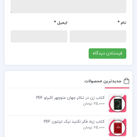
تامين مالي
بررسي رابطه بين وجوه نقد ناشي از فعاليت هاي تامين
نام
*
ایمیل
*
مالي و بازده سهام شركتهاي پذيرفته شده در بورس
اوراق بهادار تهران word
بررسي رابطه بين وجوه نقد ناشي از فعاليت هاي تامين
مالي و بازده سهام شركتهاي پذيرفته شده در بورس
اوراق بهادار تهران
جدیدترین محصولات
کتاب پیشنهادی📚
کتاب زن در تئاتر جهان منوچهر اکبرلو PDF
25,000 تومان
جزوه حسابداری میانه دو علی فجرک
کتاب زیاد فکر نکنید نیک ترنتون PDF
جزوه کلیات حسابداری دولتی
25,000 تومان