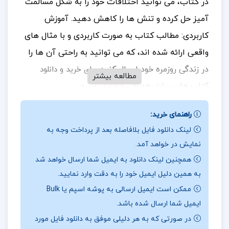
در کتاب، می‌ توانید اختلافات خود را به شکل مسالمت‌
آمیز حل کرده و تنش‌ ها را کاهش دهید. آموزش
کاربردی: مطالب کتاب به صورت کاربردی و با مثال‌ های
واقعی ارائه شده‌ اند، که می‌ توانید به راحتی آن‌ ها را
در زندگی روزمره خود اعمال کنید
. برای خرید و دانلود
مطالعه بیشتر
کتاب های بیشتر همراه
پروژه لند
باشید.
📰مشخصات کتاب
ارتباط بدون خشونت زبان زندگی
راهنمای خرید:
مارشال روزنبرگ
لینک دانلود فایل بلافاصله بعد از پرداخت وجه به
نمایش در خواهد آمد.
این کتاب به ما نشان می‌ دهد که خشونت تنها به صورت
همچنین لینک دانلود به ایمیل شما ارسال خواهد شد
فیزیکی یا کلامی ظاهر نمی‌ شود؛ بلکه هرگونه رفتار یا
به همین دلیل ایمیل خود را به دقت وارد نمایید.
گفتاری که باعث ایجاد احساسات منفی و آسیب روحی در
ممکن است ایمیل ارسالی به پوشه اسپم یا Bulk
دیگران شود، نیز نوعی خشونت محسوب می‌ شود. مارشال
ایمیل شما ارسال شده باشد.
روزنبرگ با تاکید بر اهمیت ارتباط مؤثر و بااحترام، به
در صورتی که به هر دلیلی موفق به دانلود فایل مورد