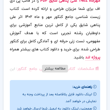
مهرماه 1402 علی پناهی شایق PDF
را در قالب پی دی
اف برای شما عزیزان طراحی و ارائه کرده است. کتاب
زیست شناسی جامع کنکور مهر و ماه ۱۴۰۲ اثر علی
پناهی شایق یکی از کامل ترین منابع آموزشی برای
داوطلبان رشته تجربی است که با هدف آموزش
مفهومی، تست زنی حرفه ای و آمادگی کامل برای کنکور
طراحی شده.
برای خرید و دانلود کتاب های بیشتر همراه
پروژه لند
باشید.
مطالعه بیشتر
📰مشخصات کتاب زیست شناسی جامع کنکور
:
این
کتاب در دو جلد منتشر شده؛ جلد اول شامل درس نامه
های جامع و تست های طبقه بندی شده است و جلد دوم
راهنمای خرید:
پاسخ نامهٔ کاملاً تشریحی را در بر دارد. درس نامه ها به
لینک دانلود فایل بلافاصله بعد از پرداخت وجه به
صورت ترکیبی و مفهومی نوشته شده اند و تمام مطالب
نمایش در خواهد آمد.
کتاب درسی، حتی نکات چالشی و مبهم، با دقت و تحلیل
همچنین لینک دانلود به ایمیل شما ارسال خواهد شد