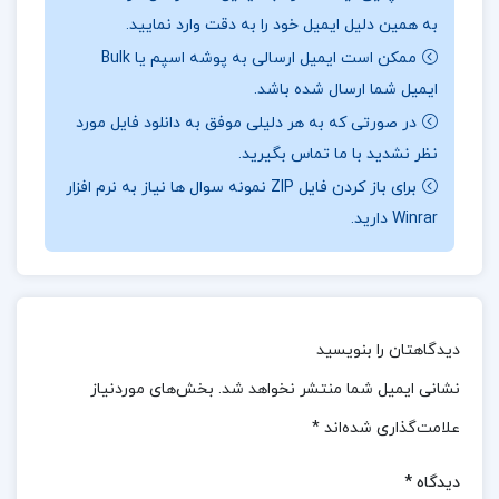
به همین دلیل ایمیل خود را به دقت وارد نمایید.
بالا بررسی شده اند. تست های کتاب بیش از ۴۶۰۰ مورد
ممکن است ایمیل ارسالی به پوشه اسپم یا Bulk
هستند که در سه سطح آبی، سبز و قرمز دسته بندی شده
ایمیل شما ارسال شده باشد.
اند تا دانش آموز بتواند مرحله به مرحله از آموزش تا تسلط
در صورتی که به هر دلیلی موفق به دانلود فایل مورد
پیش برود.
نظر نشدید با ما تماس بگیرید.
📖بخش
ی از کتاب زیست شناسی جامع کنکور
:
تست ها
برای باز کردن فایل ZIP نمونه سوال ها نیاز به نرم افزار
Winrar دارید.
شامل سوالات تألیفی، ترکیبی، مفهومی و کنکورهای داخل
و خارج کشور هستند و پاسخ نامهٔ تشریحی نیز با تحلیل
کامل گزینه ها و ارائه نکات تکمیلی، به درک عمیق تر
مطالب کمک می کند. این کتاب با جدول های مقایسه ای،
دیدگاهتان را بنویسید
جمع بندی های هدفمند، و بررسی دقیق مطالب کتاب
نشانی ایمیل شما منتشر نخواهد شد.
بخش‌های موردنیاز
درسی تحت عنوان «زووم» و «نقد»، به دانش آموز کمک
علامت‌گذاری شده‌اند
*
می کند تا مطالب را بهتر بفهمد و در ذهن تثبیت کند.
زیست جامع مهر و ماه برای همهٔ سطوح مناسب است؛ چه
دیدگاه
*