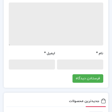
دانش آموزی که تازه شروع کرده باشد، چه کسی که در
مرحلهٔ جمع بندی نهایی قرار دارد. برای تهیهٔ این کتاب می
توان از فروشگاه های معتبر مانند دیجی کالا، ۳۰بوک، چی
بخونم یا سایت رسمی مهر و ماه اقدام کرد.
📌 فهرست مطالب کتاب زیست شناسی جامع کنکور
مهرماه 1402 علی پناهی شایق:
نام
*
ایمیل
*
فصل اول: پایه دهم
فصل دوم: پایه یازدهم
فصل سوم: پایه دوازدهم
زیست مهروماه دهم
جدیدترین محصولات
مهروماه زیست دوازدهم