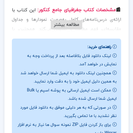
📰
مشخصات کتاب جغرافیای جامع کنکور
:
این کتاب با
ارائه‌ی درس‌نامه‌های کامل به‌صورت نمودارها و جداول
مطالعه بیشتر
مقایسه‌ای، فهم مطالب را تسهیل می‌کند. همچنین، با
بیش از ۱۷۰۰ تست تألیفی و کنکوری، به همراه پاسخ‌نامه‌ی
راهنمای خرید:
تشریحی، امکان تمرین و ارزیابی را فراهم می‌سازد.
لینک دانلود فایل بلافاصله بعد از پرداخت وجه به
📖
بخشی از کتاب جغرافیای جامع کنکور
:
کتاب جغرافیای
نمایش در خواهد آمد.
جامع کنکور مینا معبودی شامل درس‌نامه‌های مفهومی
همچنین لینک دانلود به ایمیل شما ارسال خواهد شد
برای پایه‌های دهم تا دوازدهم، تست‌های تألیفی و کنکوری
به همین دلیل ایمیل خود را به دقت وارد نمایید.
ممکن است ایمیل ارسالی به پوشه اسپم یا Bulk
با پاسخ‌نامه تشریحی، جداول و نمودارهای آموزشی،
ایمیل شما ارسال شده باشد.
فلش‌کارت‌های مرور سریع، و آزمون‌های جامع برای
در صورتی که به هر دلیلی موفق به دانلود فایل مورد
جمع‌بندی است. این کتاب با پوشش کامل و ترکیبی
نظر نشدید با ما تماس بگیرید.
مطالب، منبعی کامل برای آمادگی در کنکور انسانی به شمار
برای باز کردن فایل ZIP نمونه سوال ها نیاز به نرم افزار
می‌رود.