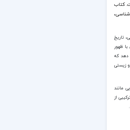
ت. کتاب
سان شناسی،
، تاریخ
با ظهور
ی دهد که
و زیستی
ی مانند
کیبی از