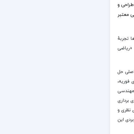
طراحی و
ی معتبر
 تجربهٔ
«ریاضی
 اصلی حل
 فوریه،
 مهندسی
 برداری
 نظری و
ردی این