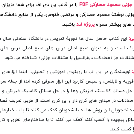
الب پی دی اف برای شما عزیزان طراحی و
کتاب معادلات دیفرانس
رده است. کتاب معادلات دیفرانسیل با مشتقات جزئی نوشتهٔ محمود
باشید.
پروژه لند
برای خرید و دانلو
:

ب حاصل سال ها تجربهٔ تدریس در دانشگاه صنعتی سال ها تجربهٔ
در دانشگاه صنعتی شریف است و به عنوان شریف است و به عنو
مهندسی» و «ریاضی مهندسی» و «معادلات دیفرانسیل با مشتقات جز
:
ن در این اثر، با رویکردی آموزشی و تحلیلی، ابتدا ابزارهای اصلی حل
 دیفرانسیل جزئی را از جمله سری فوریه، تبدیلات فوریه و لاپلاس، و س
 فوریه و لاپلاس، و سپس کاربرد این ابزارها را در حل مسائل کلاس
ده اند. هدف دوم کتاب، ارائهٔ روش هایی برای حل معادلات در میدان 
 بسط جواب در پایه های منتخب. این روش ها به دانشجویان این روش 
 این معادلات آشنا شوند و توانایی تحلیل و حل مسائل پیچیده را کسب
معادلات آشن