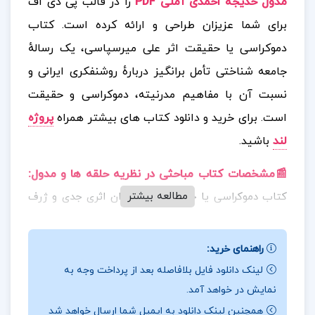
مدول خدیجه احمدی آملی PDF
را در قالب پی دی اف
برای شما عزیزان طراحی و ارائه کرده است. کتاب
دموکراسی یا حقیقت اثر علی میرسپاسی، یک رسالهٔ
جامعه شناختی تأمل برانگیز دربارهٔ روشنفکری ایرانی و
نسبت آن با مفاهیم مدرنیته، دموکراسی و حقیقت
است.
برای خرید و دانلود کتاب های بیشتر همراه
پروژه
لند
باشید.
📰مشخصات کتاب مباحثی در نظریه حلقه ها و مدول
:
مطالعه بیشتر
کتاب دموکراسی یا حقیقت را می توان اثری جدی و ژرف
نگر دانست که مخاطب را به بازاندیشی در مفاهیم بنیادین
سیاست و فرهنگ ایرانی دعوت می کند؛ کتابی که هم
راهنمای خرید:
برای پژوهشگران علوم اجتماعی ارزشمند است و هم برای
لینک دانلود فایل بلافاصله بعد از پرداخت وجه به
خوانندگانی که دغدغهٔ فهم عمیق تر از وضعیت فکری و
نمایش در خواهد آمد.
سیاسی جامعهٔ ایران دارند.
همچنین لینک دانلود به ایمیل شما ارسال خواهد شد