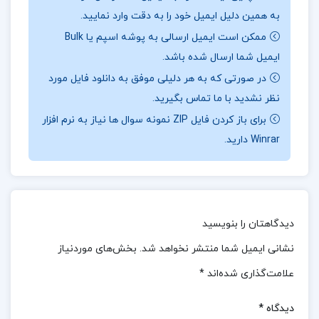
به همین دلیل ایمیل خود را به دقت وارد نمایید.
📖بخش
ی از کتاب مباحثی در نظریه حلقه ها و مدول
:
ممکن است ایمیل ارسالی به پوشه اسپم یا Bulk
این اثر با نگاهی انتقادی و تحلیلی، به بررسی این پرسش
ایمیل شما ارسال شده باشد.
می پردازد که چرا با وجود بیش از یک قرن تجربهٔ مدرنیته
در صورتی که به هر دلیلی موفق به دانلود فایل مورد
و جنبش های اجتماعی، دموکراسی هنوز در ایران به طور
نظر نشدید با ما تماس بگیرید.
کامل نهادینه نشده و با باورها و کنش های فرهنگی ما هم
برای باز کردن فایل ZIP نمونه سوال ها نیاز به نرم افزار
Winrar دارید.
خوانی ندارد. میرسپاسی در این کتاب، روشنفکران ایرانی را
مخاطب قرار می دهد و از آنان می خواهد که به جای تکرار
کلیشه های سیاسی یا توهم توطئه، به بازاندیشی در
بنیان های فکری خود بپردازند. او معتقد است که اشتیاق
دیدگاهتان را بنویسید
به زیستن در جامعه ای دموکراتیک باید با بازنگری در زبان،
نشانی ایمیل شما منتشر نخواهد شد.
بخش‌های موردنیاز
فرهنگ و ساختارهای فکری همراه باشد؛ وگرنه دموکراسی
علامت‌گذاری شده‌اند
*
صرفاً به یک شعار بدل خواهد شد.
دیدگاه
*
📌 فهرست مطالب کتاب مباحثی در نظریه حلقه ها و