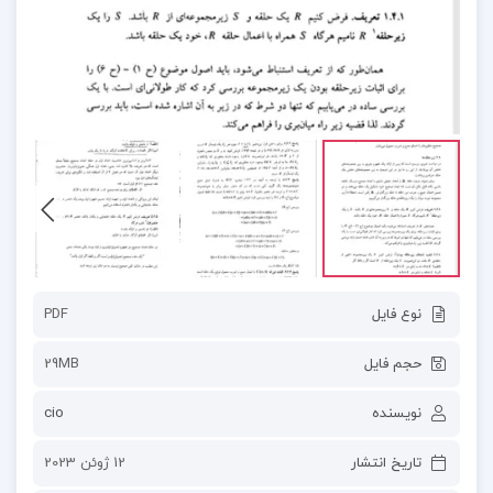
نوع فایل
PDF
حجم فایل
29MB
نویسنده
cio
تاریخ انتشار
12 ژوئن 2023