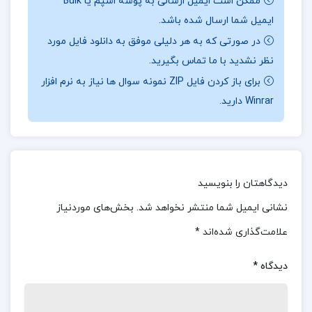
ممکن است ایمیل ارسالی به پوشه اسپم یا Bulk
مدارس، همچنین نظریات و مدل‌های مدیریتی، چالش‌ها و
ایمیل شما ارسال شده باشد.
فرصت‌های مدیریت آموزشی پر
داخ
ته می‌شود. هدف اصلی
در صورتی که به هر دلیلی موفق به دانلود فایل مورد
این کتاب کمک به مدیران و معلمان است تا با استفاده از
نظر نشدید با ما تماس بگیرید.
مفاهیم مدیریتی، فرآیندهای آموزشی را به‌طور مؤثرتر و
برای باز کردن فایل ZIP نمونه سوال ها نیاز به نرم افزار
بهینه‌تری اداره کنند.
Winrar دارید.
فهرست مطالب کتاب مدیریت آموزشی غلامرضا شمس:
فصل اول: مدیریت آموزشی
دیدگاهتان را بنویسید
فصل دوم: تئوری ها و مکاتب مدیریت
نشانی ایمیل شما منتشر نخواهد شد.
بخش‌های موردنیاز
علامت‌گذاری شده‌اند
*
فصل سوم: سازماندهی و ساختار سازمانی
دیدگاه
*
فصل چهارم: درون سازمانی ها