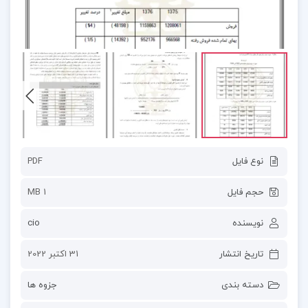
نوع فایل
PDF
حجم فایل
1 MB
نویسنده
cio
تاریخ انتشار
31 اکتبر 2022
دسته بندی
جزوه ها