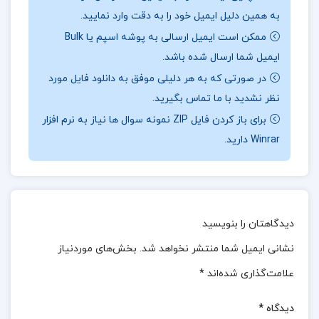
می‌ کند تا با نوع سوالات آشنا شوید و بهترین روش‌ ها
به همین دلیل ایمیل خود را به دقت وارد نمایید.
برای پاسخگویی به آن‌ ها را یاد بگیرید.
ممکن است ایمیل ارسالی به پوشه اسپم یا Bulk
ایمیل شما ارسال شده باشد.
📖بخشی از کتاب مجموعه درسنامه و تست دروس
در صورتی که به هر دلیلی موفق به دانلود فایل مورد
عمومی آزمون استخدامی
نظر نشدید با ما تماس بگیرید.
افزایش اعتماد به نفس: با مطالعه و تمرین تست‌ های
برای باز کردن فایل ZIP نمونه سوال ها نیاز به نرم افزار
موجود در این کتاب، اعتماد به نفس شما در مواجهه با
Winrar دارید.
آزمون‌ های استخدامی افزایش می‌ یابد و می‌ توانید با
اطمینان بیشتری در آزمون شرکت کنید. استفاده از
این کتاب می‌ تواند شما را به خوبی برای آزمون‌ های
دیدگاهتان را بنویسید
استخدامی آماده کند و شانس موفقیت شما را افزایش
نشانی ایمیل شما منتشر نخواهد شد.
بخش‌های موردنیاز
دهد.
علامت‌گذاری شده‌اند
*
دانلود کتاب مجموعه درسنامه و تست دروس عمومی
دیدگاه
*