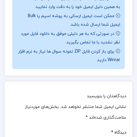
ریاضیات ندارند، بتوانند به‌ آسانی مباحث را یاد بگیرند و
به همین دلیل ایمیل خود را به دقت وارد نمایید.
مهارت‌ های خود را تقویت کنند. در نتیجه، این کتاب یک
ممکن است ایمیل ارسالی به پوشه اسپم یا Bulk
منبع مفید برای افرادی است که قصد دارند پایه‌ی ریاضی
ایمیل شما ارسال شده باشد.
خود را مستحکم کرده و برای دروس پیشرفته‌تر آماده شوند.
در صورتی که به هر دلیلی موفق به دانلود فایل مورد
نظر نشدید با ما تماس بگیرید.
📖
بخشی از کتاب ریاضیات عمومی 1 :
یکی از بخش‌های
برای باز کردن فایل ZIP نمونه سوال ها نیاز به نرم افزار
مهم این کتاب، حد و پیوستگی توابع است که به بررسی
Winrar دارید.
رفتار توابع در نقاط مختلف می‌پردازد. در این بخش،
مفاهیم حد، پیوستگی و قضایای مرتبط به‌صورت ساده و
همراه با مثال‌های کاربردی توضیح داده شده‌اند. این
دیدگاهتان را بنویسید
مباحث پایه‌ی درک مفاهیم پیشرفته‌تری مانند مشتق و
انتگرال را فراهم می‌کنند.
نشانی ایمیل شما منتشر نخواهد شد.
بخش‌های موردنیاز
علامت‌گذاری شده‌اند
*
📌 فهرست مطالب کتاب ریاضیات عمومی 1
مح
مد علی
کرایه چیان:
دیدگاه
*