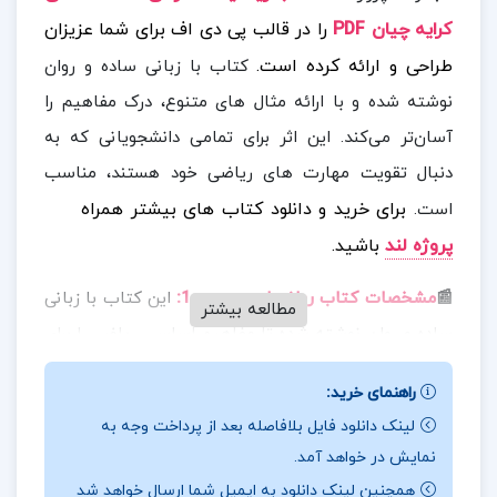
کرایه چیان PDF
را در قالب پی دی اف برای شما عزیزان
طراحی و ارائه کرده است.
کتاب با زبانی ساده و روان
نوشته شده و با ارائه مثال‌ های متنوع، درک مفاهیم را
آسان‌تر می‌کند. این اثر برای تمامی دانشجویانی که به
دنبال تقویت مهارت‌ های ریاضی خود هستند، مناسب
برای خرید و دانلود کتاب های بیشتر همراه
است.
پروژه لند
باشید.
:
📰
مشخصات کتاب ریاضیات عمومی 1
این کتاب با زبانی
مطالعه بیشتر
ساده و روان نوشته شده تا مفاهیم اساسی ریاضی را برای
دانشجویان در سطوح مختلف قابل درک کند. برای کمک به
راهنمای خرید:
یادگیری بهتر، در کنار توضیحات تئوری، از مثال‌ های
لینک دانلود فایل بلافاصله بعد از پرداخت وجه به
متنوع و کاربردی استفاده شده است. این رویکرد باعث
نمایش در خواهد آمد.
می‌شود که حتی دانشجویانی که پیش‌زمینه‌ی قوی در
همچنین لینک دانلود به ایمیل شما ارسال خواهد شد