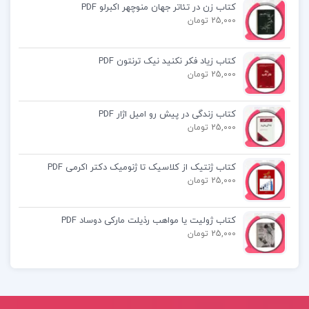
کتاب زن در تئاتر جهان منوچهر اکبرلو PDF
25,000 تومان
Pdf حل تمرین ریاضی عمومی 1 کرایه چیان
کتاب زیاد فکر نکنید نیک ترنتون PDF
دانلود رایگان کتاب ریاضی عمومی 1 کرایه چیان pdf
25,000 تومان
کتاب زندگی در پیش رو امیل اژار PDF
25,000 تومان
کتاب پیشنهادی📚
کتاب ژنتیک از کلاسیک تا ژنومیک دکتر اکرمی PDF
25,000 تومان
کتاب حسابداری میانه 1 مهدی مشکی
کتاب ژولیت یا مواهب رذیلت مارکی دوساد PDF
کتاب طراحی ساختمان های فولادی با PDF Etabs
25,000 تومان
2015
کتاب برنامه ریزی نگهداری و تعمیرات علی حاج شیر
محمدی