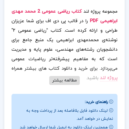
مجموعه پروژه لند
کتاب ریاضی عمومی 2 محمد مهدی
ابراهیمی PDF
را در قالب پی دی اف برای شما عزیزان
طراحی و ارائه کرده است. کتاب “ریاضی عمومی ۲”
نوشته‌ی محمدمهدی ابراهیمی یک منبع جامع برای
دانشجویان رشته‌های مهندسی، علوم پایه و مدیریت
است که به مفاهیم پیشرفته‌تر ریاضیات عمومی
می‌پردازد.
برای خرید و دانلود کتاب های بیشتر همراه
پروژه لند
باشید.
مطالعه بیشتر
📰
مشخصات کتاب ریاضی عمومی 2
:
ویژگی های این
کتاب شامل ارائه‌ی تعاریف و قضایا به شیوه‌ای دقیق و
راهنمای خرید:
روشن، مثال های متنوع برای درک عمیق‌تر مفاهیم و
لینک دانلود فایل بلافاصله بعد از پرداخت وجه به
نمایش در خواهد آمد.
تمرین‌های کاربردی و متنوع برای افزایش مهارت حل مسئله
همچنین لینک دانلود به ایمیل شما ارسال خواهد شد
است. این کتاب می‌تواند یک منبع مهم برای دانشجویانی