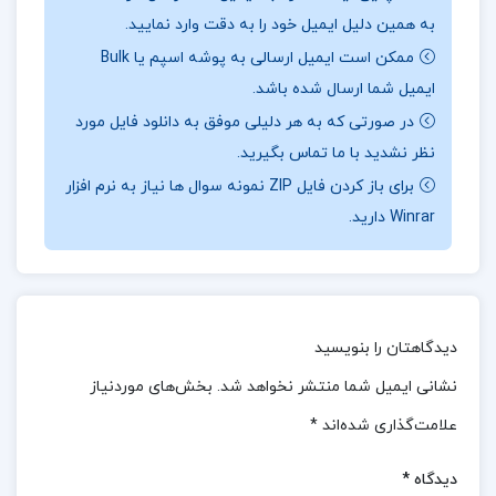
به همین دلیل ایمیل خود را به دقت وارد نمایید.
که قصد شرکت در آزمون‌های کارشناسی ارشد دارند نیز
ممکن است ایمیل ارسالی به پوشه اسپم یا Bulk
باشد، چرا که مفاهیم آن در بسیاری از آزمون‌های مهم
ایمیل شما ارسال شده باشد.
دانشگاهی مطرح می‌شود.
در صورتی که به هر دلیلی موفق به دانلود فایل مورد
نظر نشدید با ما تماس بگیرید.
📖
بخشی از کتاب ریاضی عمومی 2:
این کتاب معمولاً
برای باز کردن فایل ZIP نمونه سوال ها نیاز به نرم افزار
ادامه‌ای بر ریاضی عمومی ۱ بوده و شامل مباحثی مانند
Winrar دارید.
انتگرال‌های چندگانه، سری‌ها، مختصات قطبی، توابع
برداری، انتگرال‌گیری روی خم‌ها و سطوح، معادلات
دیفرانسیل و آنالیز برداری است.
دیدگاهتان را بنویسید
📌 فهرست مطالب کتاب ریاضی عمومی 2 محمد مهدی
ابراهیمی:
نشانی ایمیل شما منتشر نخواهد شد.
بخش‌های موردنیاز
علامت‌گذاری شده‌اند
*
فصل ششم: توابع برداری
فصل هفتم: توابع چند متغیره
دیدگاه
*