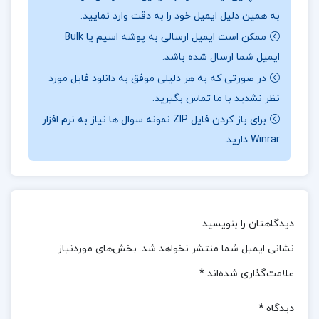
به همین دلیل ایمیل خود را به دقت وارد نمایید.
میکروارگانیسم ها، اصول بیماری زایی، ایمنی شناسی، و
ممکن است ایمیل ارسالی به پوشه اسپم یا Bulk
کاربردهای میکروبیولوژی در پزشکی و صنعت است.
ایمیل شما ارسال شده باشد.
📖بخشی
از مروری جامع بر میکروبیولوژی عمومی
:
در صورتی که به هر دلیلی موفق به دانلود فایل مورد
نویسنده در نگارش این اثر از منابع معتبر علمی، از جمله
نظر نشدید با ما تماس بگیرید.
کتاب «میکروبیولوژی عمومی» تألیف دکتر محبوبه میر
برای باز کردن فایل ZIP نمونه سوال ها نیاز به نرم افزار
Winrar دارید.
حسینی، بهره گرفته و تلاش کرده است مطالب را به گونه
ای ارائه دهد که هم برای مطالعه ی درسی و هم برای
آمادگی آزمون های کارشناسی ارشد و دکتری مناسب
باشد. از ویژگی های برجسته ی کتاب می توان به استفاده
دیدگاهتان را بنویسید
از نمودارها، جداول، و طبقه بندی های دقیق اشاره کرد که
نشانی ایمیل شما منتشر نخواهد شد.
بخش‌های موردنیاز
درک مطالب را برای خواننده آسان تر می کند.
علامت‌گذاری شده‌اند
*
مروری جامع بر میکروبیولوژی عمومی حسین رحیمی
دیدگاه
*