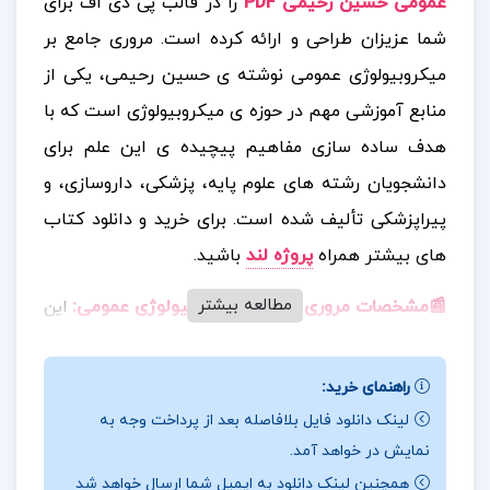
عمومی حسین رحیمی ‍PDF
را در قالب پی دی اف برای
شما عزیزان طراحی و ارائه کرده است. مروری جامع بر
میکروبیولوژی عمومی نوشته ی حسین رحیمی، یکی از
منابع آموزشی مهم در حوزه ی میکروبیولوژی است که با
هدف ساده سازی مفاهیم پیچیده ی این علم برای
دانشجویان رشته های علوم پایه، پزشکی، داروسازی، و
پیراپزشکی تألیف شده است.
برای خرید و دانلود کتاب
های بیشتر همراه
پروژه لند
باشید.
مطالعه بیشتر
📰مشخصات مروری جامع بر میکروبیولوژی عمومی
:
این
کتاب با نثری روان و ساختاری منظم، به بررسی موجودات
میکروسکوپی مانند باکتری ها، ویروس ها، قارچ ها و
راهنمای خرید:
پروتوزوئرها می پردازد و نقش آن ها را در سلامت و
لینک دانلود فایل بلافاصله بعد از پرداخت وجه به
بیماری انسان توضیح می دهد. این کتاب شامل مباحثی
نمایش در خواهد آمد.
چون تاریخچه میکروبیولوژی، ساختار و طبقه بندی
همچنین لینک دانلود به ایمیل شما ارسال خواهد شد