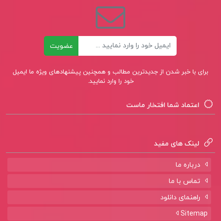
کتاب پیشنهادی📚
ایمیل
عضویت
کتاب آشنایی با قانون اساسی جمهوری اسلامی ایران
دکتر محسن ملک افضلی اردکانی
برای با خبر شدن از جدیدترین مطالب و همچنین پیشنهادهای ویژه ما ایمیل
خود را وارد نمایید.
کتاب معاینات بالینی و روش های گرفتن شرح حال
اعتماد شما افتخار ماست
منوچهر قارونی
کتاب هوش ET فرازمینی ویژه قبولی در آزمون
لینک های مفید
تیزهوشان هشتم و نهم علی قصاب
درباره ما
تماس با ما
راهنمای دانلود
Sitemap