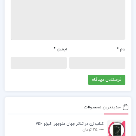
است. تمام دروس پایه یازدهم تجربی با سوالات و
پاسخنامه‌ های مربوطه در یک مجموعه گنجانده شده‌
اند، بنابراین دانش‌ آموزان نیازی به خرید یا مطالعه
کتاب‌ های مختلف با حجم‌ های زیاد نخواهند داشت.
این ویژگی کتاب، کار مطالعه و یادگیری را بسیار ساده‌
نام
*
ایمیل
*
تر می‌ کند و تمام مطالب مهم و ضروری رشته تجربی را
در یک منبع متمرکز در اختیار دانش‌ آموزان قرار می‌
دهد. به این ترتیب، دانش‌ آموزان می‌ توانند تنها با
تکیه بر این کتاب، مطالب درسی خود را به بهترین
شکل ممکن یاد بگیرند و از دیگر منابع بی‌ نیاز شوند.
جدیدترین محصولات
📌 فهرست مطالب کتاب دروس طلایی یازدهم تجربی
کاگو :
کتاب زن در تئاتر جهان منوچهر اکبرلو PDF
25,000 تومان