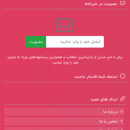
عضویت در خبرنامه
فوزی ویراست سوم
کتاب پیشنهادی📚
ایمیل
عضویت
کتاب مبانی آموزش علوم تجربی در دوره ابتدایی
برای با خبر شدن از جدیدترین مطالب و همچنین پیشنهادهای ویژه ما ایمیل
خود را وارد نمایید.
حسن باقری یزدی
اعتماد شما افتخار ماست
کتاب دختری که ماه را نوشید فروغ منصور قناعی
کتاب بازیها اریک برن
لینک های مفید
درباره ما
تماس با ما