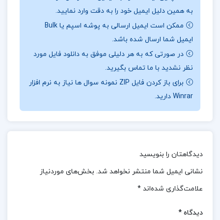
به همین دلیل ایمیل خود را به دقت وارد نمایید.
سیاسی، تاریخ و مطالعات اسلامی طراحی شده است.
ممکن است ایمیل ارسالی به پوشه اسپم یا Bulk
📖بخشی
از کتاب اندیشه سیاسی امام خمینی
:
ایمیل شما ارسال شده باشد.
شخصیت در فصل نخست، نویسنده به تحولات سیاسی و
در صورتی که به هر دلیلی موفق به دانلود فایل مورد
اجتماعی دوران زندگی امام خمینی می پردازد و تأثیر این
نظر نشدید با ما تماس بگیرید.
تحولات را بر شکل گیری اندیشه سیاسی ایشان بررسی می
برای باز کردن فایل ZIP نمونه سوال ها نیاز به نرم افزار
Winrar دارید.
کند. فصل دوم به بنیادهای نظری اندیشه سیاسی امام
اختصاص دارد؛ از جمله نگاه ایشان به انسان، جامعه، دین
و سیاست. فصل سوم، مهم ترین مفاهیم در اندیشه
سیاسی امام را تحلیل می کند؛ از جمله رابطه دین و
دیدگاهتان را بنویسید
سیاست، ولایت فقیه، نقش مردم در حکومت اسلامی، و
نشانی ایمیل شما منتشر نخواهد شد.
بخش‌های موردنیاز
مفهوم مصلحت. در فصل چهارم، جهت گیری های کلان
علامت‌گذاری شده‌اند
*
نظام اسلامی از دیدگاه امام خمینی بررسی می شود؛ از
جمله عدالت اجتماعی، استقلال، آزادی و هویت ملی. فصل
دیدگاه
*