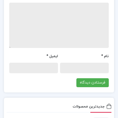
پنجم نیز به سیاست خارجی و نگاه امام به نظام بین الملل
اختصاص دارد؛ جایی که مفاهیمی چون استکبارستیزی،
وحدت امت اسلامی و حمایت از مظلومان جهان برجسته
می شود.
📌 فهرست مطالب کتاب اندیشه سیاسی امام خمینی
یحیی فوزی:
نام
*
ایمیل
*
مقدمه
مفهوم اندیشه و تندیشه سیاسی
مفهوم اندیشه سیاسی امام خمینی
چهارچوب نظری بحث
سازماندهی مباحث
فصل اول: تحولات سیاسی – اجتماعی دوران
جدیدترین محصولات
حیات امام خمینی و نقش آن در طرح اندیشه