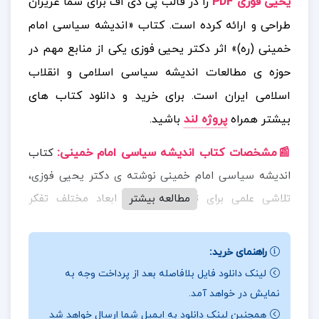
یحیی فوزی PDF
را در قالب پی دی اف برای شما عزیزان
طراحی و ارائه کرده است. کتاب «اندیشه سیاسی امام
خمینی (ره)» اثر دکتر یحیی فوزی یکی از منابع مهم در
حوزه ی مطالعات اندیشه سیاسی اسلامی و انقلاب
اسلامی ایران است.
برای خرید و دانلود کتاب های
بیشتر همراه
پروژه لند
باشید.
📰مشخصات کتاب اندیشه سیاسی امام خمینی
:
کتاب
اندیشه سیاسی امام خمینی نوشته ی دکتر یحیی فوزی،
مطالعه بیشتر
تلاشی علمی برای تبیین و تحلیل ابعاد مختلف تفکر
سیاسی بنیان گذار جمهوری اسلامی ایران است. این اثر در
قالب پنج فصل، به بررسی زمینه های تاریخی، مبانی
راهنمای خرید:
نظری، اصول کلیدی، اهداف کلان و دیدگاه های بین المللی
لینک دانلود فایل بلافاصله بعد از پرداخت وجه به
امام خمینی می پردازد. این کتاب توسط دفتر نشر معارف
نمایش در خواهد آمد.
منتشر شده و به ویژه برای دانشجویان رشته های علوم
همچنین لینک دانلود به ایمیل شما ارسال خواهد شد