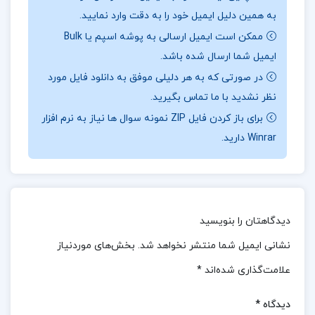
📖بخشی
از کتاب به صیغه اول شخص مفرد
:
مهشید
به همین دلیل ایمیل خود را به دقت وارد نمایید.
امیرشاهی در این اثر، با بهره گیری از خاطره نویسی و
ممکن است ایمیل ارسالی به پوشه اسپم یا Bulk
روایت های شخصی، تصویری از زندگی زنانی ارائه می دهد
ایمیل شما ارسال شده باشد.
که درگیر پیچیدگی های درونی و بیرونی اند؛ زنانی که گاه
در صورتی که به هر دلیلی موفق به دانلود فایل مورد
با شوخ طبعی و گاه با تلخی، از عشق، تنهایی، مهاجرت، و
نظر نشدید با ما تماس بگیرید.
هویت خود سخن می گویند. این کتاب، نمونه ای درخشان
برای باز کردن فایل ZIP نمونه سوال ها نیاز به نرم افزار
Winrar دارید.
از داستان نویسی مدرن فارسی است که در آن، زبان به
خدمت اندیشه درمی آید و تجربه های فردی به تجربه های
جمعی بدل می شوند. به صیغه اول شخص مفرد نه فقط
روایت زندگی چند زن، بلکه بازتابی از جامعه ای ست در
دیدگاهتان را بنویسید
حال گذار، با تمام تناقض ها و زیبایی هایش.
نشانی ایمیل شما منتشر نخواهد شد.
بخش‌های موردنیاز
📌 فهرست مطالب کتاب به صیغه اول شخص مفرد
علامت‌گذاری شده‌اند
*
مهشید امیرشاهی :
دیدگاه
*