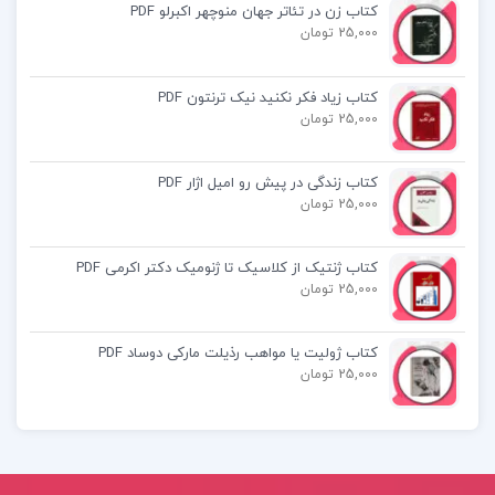
کتاب زن در تئاتر جهان منوچهر اکبرلو PDF
مهشید امیرشاهی
25,000 تومان
کتاب زیاد فکر نکنید نیک ترنتون PDF
25,000 تومان
کتاب پیشنهادی📚
کتاب زندگی در پیش رو امیل اژار PDF
25,000 تومان
کتاب ماندن در وضعیت آخر امی بی. هریس
کتاب انگیزش و هیجان نظریه های روان شناختی
کتاب ژنتیک از کلاسیک تا ژنومیک دکتر اکرمی PDF
25,000 تومان
دینی محمد صادق شجاعی
کتاب ژولیت یا مواهب رذیلت مارکی دوساد PDF
کتاب آسیب شناسی ورزشی رضا رفیع
25,000 تومان