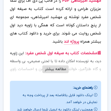
مهشید امیرشاهی PDF
را در قالب پی دی اف برای شما
عزیزان طراحی و ارائه کرده است. کتاب به صیغه اول
شخص مفرد نوشته ی مهشید امیرشاهی، مجموعه ای
از پنج داستان کوتاه است که همگی با زاویه دید اول
شخص روایت می شوند.
برای خرید و دانلود کتاب های
بیشتر همراه
پروژه لند
باشید.
📰مشخصات کتاب به صیغه اول شخص مفرد
:
این زاویه
دید، به نویسنده امکان داده تا با لحنی صمیمی، بی واسطه
مطالعه بیشتر
و گاه طنزآمیز، خواننده را به درون ذهن و احساسات راوی
ببرد. نثر کتاب روان و ساده است، اما در عین حال سرشار
از ظرافت های زبانی و نکته سنجی های اجتماعی. داستان
راهنمای خرید:
ها بیشتر حول محور تجربه های زنانه، روابط انسانی،
لینک دانلود فایل بلافاصله بعد از پرداخت وجه به
دغدغه های عاطفی و تأملات فلسفی شکل گرفته اند.
نمایش در خواهد آمد.
همچنین لینک دانلود به ایمیل شما ارسال خواهد شد