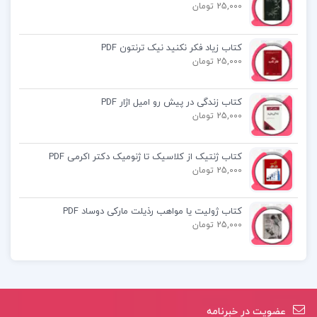
25,000 تومان
کتاب زیاد فکر نکنید نیک ترنتون PDF
کتاب پیشنهادی📚
25,000 تومان
کتاب زندگی در پیش رو امیل اژار PDF
کتاب رشد انسان روانشناسی رشد از تولد تا مرگ
25,000 تومان
مهشید فروغان
کتاب ژنتیک از کلاسیک تا ژنومیک دکتر اکرمی PDF
کتاب تاریخ جامع مشاوران ویژه کنکور 1402
25,000 تومان
انسانی
کتاب ژولیت یا مواهب رذیلت مارکی دوساد PDF
کتاب روش های اصلاح و تغییر رفتار علی
25,000 تومان
مصطفایی
عضویت در خبرنامه