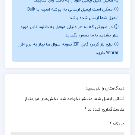
به همین دلیل ایمیل خود را به دقت وارد نمایید.
موضوعات کلیدی که پوشش داده می‌شود می‌توان به
ممکن است ایمیل ارسالی به پوشه اسپم یا Bulk
تعریف و طبقه‌بندی هزینه‌ها (ثابت، متغیر، مستقیم،
ایمیل شما ارسال شده باشد.
غیرمستقیم)، روش‌های هزینه‌یابی (سفارش کار، مرحله‌ای،
در صورتی که به هر دلیلی موفق به دانلود فایل مورد
استاندارد، مستقیم)، و حسابداری مواد، دستمزد و سربار
نظر نشدید با ما تماس بگیرید.
اشاره کرد.
برای باز کردن فایل ZIP نمونه سوال ها نیاز به نرم افزار
Winrar دارید.
📌 فهرست مطالب کتاب حسابداری صنعتی 1 جمشید
اسکندری:
فصل اول: کلیات و مفاهیم عمومی حسابداری
دیدگاهتان را بنویسید
صنعتی
نشانی ایمیل شما منتشر نخواهد شد.
بخش‌های موردنیاز
فصل دوم: صورت سود و زیان موسسات تولیدی و
گردش و ثبت حساب های صنعتی
علامت‌گذاری شده‌اند
*
فصل سوم: تجزیه و تحلیل سربار
دیدگاه
*
فصل چهارم: تخصیص هزینه های سربار ساخت