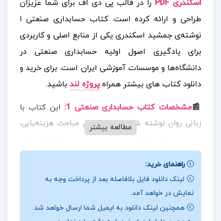
اسکندری PDF
را در قالب پی دی اف برای شما عزیزان
طراحی و ارائه کرده است. کتاب حسابداری صنعتی ۱
نوشته‌ی جمشید اسکندری یکی از منابع اصلی و کاربردی
برای یادگیری اصول اولیه حسابداری صنعتی در
دانشگاه‌ها و موسسات آموزشی ایران است.
برای خرید و
دانلود کتاب های بیشتر همراه
پروژه لند
باشید.
📰
مشخصات کتاب حسابداری صنعتی 1
:
این کتاب با
زبانی روان نوشته شده و بیشتر روی مباحث هزینه‌یابی،
مطالعه بیشتر
محاسبه بهای تمام‌شده و تخصیص هزینه‌ها تمرکز دارد.
این کتاب دارای مثال‌های عددی زیادی است که یادگیری را
راهنمای خرید:
آسان‌تر می‌کند، اما برای کسانی که به دنبال تحلیل‌های
لینک دانلود فایل بلافاصله بعد از پرداخت وجه به
پیشرفته هستند، ممکن است کافی نباشد.
نمایش در خواهد آمد.
همچنین لینک دانلود به ایمیل شما ارسال خواهد شد
📰
بخشی از کتاب حسابداری صنعتی 1
:
از جمله