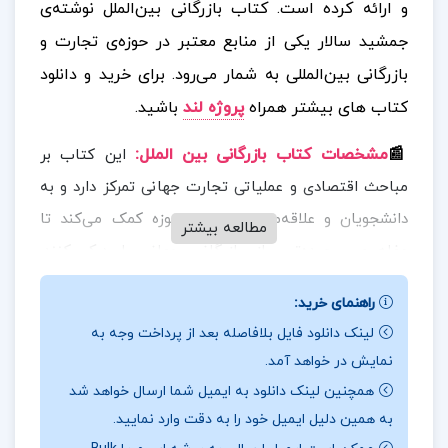
و ارائه کرده است. کتاب بازرگانی بین‌الملل نوشته‌ی
جمشید سالار یکی از منابع معتبر در حوزه‌ی تجارت و
بازرگانی بین‌المللی به شمار می‌رود.
برای خرید و دانلود
کتاب های بیشتر همراه
پروژه لند
باشید.
📰
مشخصات کتاب بازرگانی بین الملل
:
این کتاب بر
مباحث اقتصادی و عملیاتی تجارت جهانی تمرکز دارد و به
دانشجویان و علاقه‌مندان به این حوزه کمک می‌کند تا
مطالعه بیشتر
مفاهیم پیچیده‌تری از بازرگانی جهانی را درک کنند.
همچنین برای کسانی که می‌خواهند به‌طور عمیق‌تر با اصول
راهنمای خرید:
و مباحث بازرگانی بین‌الملل آشنا شوند، منبع مناسبی
لینک دانلود فایل بلافاصله بعد از پرداخت وجه به
است.
نمایش در خواهد آمد.
همچنین لینک دانلود به ایمیل شما ارسال خواهد شد
📖
بخشی از کتاب بازرگانی بین الملل
:
این کتاب به
به همین دلیل ایمیل خود را به دقت وارد نمایید.
بررسی استراتژی‌ها و سیاست‌های تجاری، نظریه‌های