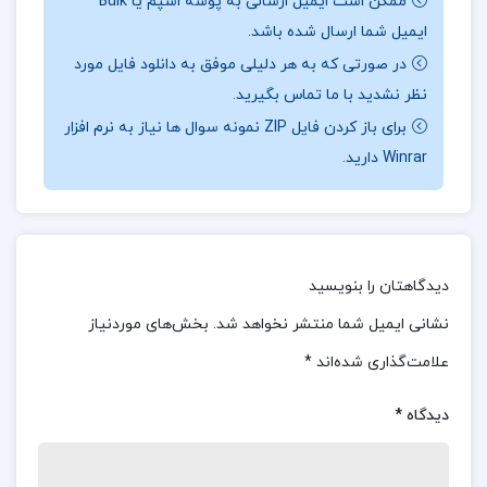
ممکن است ایمیل ارسالی به پوشه اسپم یا Bulk
اقتصادی پشت بازرگانی بین‌الملل، و نقش سازمان‌های
ایمیل شما ارسال شده باشد.
بین‌المللی مانند سازمان تجارت جهانی (WTO) می‌پردازد.
در صورتی که به هر دلیلی موفق به دانلود فایل مورد
همچنین چالش‌های اجرایی، حقوقی و اقتصادی در مبادلات
نظر نشدید با ما تماس بگیرید.
تجاری جهانی، از جمله تأثیرات فرهنگ و سیاست‌های
برای باز کردن فایل ZIP نمونه سوال ها نیاز به نرم افزار
تجاری، در آن مورد تحلیل قرار می‌گیرد.
Winrar دارید.
📌 فهرست مطالب کتاب بازرگانی بین الملل جمشید
سالار:
دیدگاهتان را بنویسید
فصل اول : مبانی بازرگانی بین الملل و جهانی شدن
فصل دوم : نظریه های بازرگانی بین الملل
نشانی ایمیل شما منتشر نخواهد شد.
بخش‌های موردنیاز
فصل سوم : استراتژی های بازرگانی بین الملل
علامت‌گذاری شده‌اند
*
فصل چهارم : اخلاق در بازرگانی بین الملل
دیدگاه
*
فصل پنجم : نقش دولت ها در بازرگانی بین الملل
و…