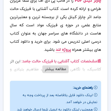
چارلز کیتل PDF
را در قالب پی دی اف برای شما عزیزان
طراحی و ارائه کرده است. کتاب آشنایی با فیزیک حالت
جامد اثر چارلز کیتل یکی از برجسته ترین و معتبرترین
منابع علمی در حوزه ی فیزیک مواد است که سال
هاست در دانشگاه های سراسر جهان به عنوان کتاب
درسی اصلی تدریس می شود.
برای خرید و دانلود کتاب
های بیشتر همراه
پروژه لند
باشید.
📰مشخصات کتاب آشنایی با فیزیک حالت جامد
:
این اثر
مطالعه بیشتر
کلاسیک، با نگاهی دقیق و منسجم، مفاهیم بنیادی و
پیشرفته ی فیزیک جامدات را بررسی می کند؛ از ساختار
بلوری مواد گرفته تا خواص الکترونی، حرارتی، مغناطیسی و
راهنمای خرید:
نوری آن ها. کیتل با بیانی روشن و علمی، خواننده را با
لینک دانلود فایل بلافاصله بعد از پرداخت وجه به
دنیای پیچیده ی اتم ها، الکترون ها و برهم کنش های آن
نمایش در خواهد آمد.
ها در مواد جامد آشنا می سازد و پلی میان نظریه های
همچنین لینک دانلود به ایمیل شما ارسال خواهد شد