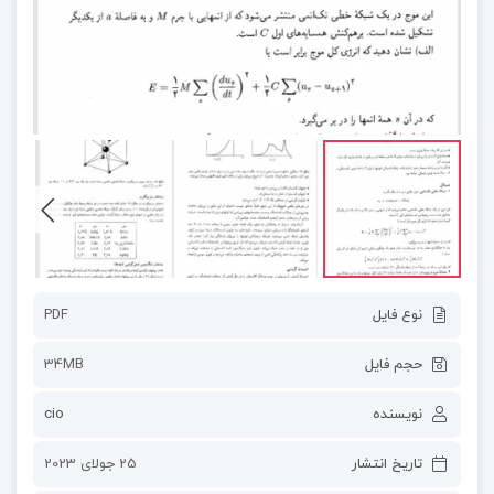
نوع فایل
PDF
حجم فایل
34MB
نویسنده
cio
تاریخ انتشار
25 جولای 2023