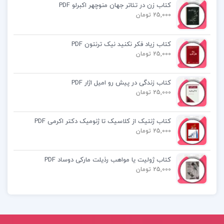
کتاب زن در تئاتر جهان منوچهر اکبرلو PDF
25,000 تومان
کتاب پیشنهادی📚
کتاب زیاد فکر نکنید نیک ترنتون PDF
25,000 تومان
کتاب چگونه معمارانه طراحی کنیم احسان طایفه
کتاب زندگی در پیش رو امیل اژار PDF
کتاب نظارت و رهبری آموزشی رویکردی تحولی
25,000 تومان
کارل دی گلیکمن
کتاب ژنتیک از کلاسیک تا ژنومیک دکتر اکرمی PDF
کتاب شازده کوچولو آنتوان دوسنت اگزوپری
25,000 تومان
ابوالحسن نجفی
کتاب ژولیت یا مواهب رذیلت مارکی دوساد PDF
25,000 تومان