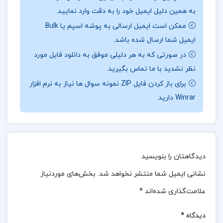
به همین دلیل ایمیل خود را به دقت وارد نمایید.
کوانتومی و رفتارهای تجربی مواد برقرار می کند.
ممکن است ایمیل ارسالی به پوشه اسپم یا Bulk
📖بخشی
از کتاب آشنایی با فیزیک حالت جامد
:
کتاب
ایمیل شما ارسال شده باشد.
کیتل نه تنها به آموزش مفاهیم نظری می پردازد، بلکه با
در صورتی که به هر دلیلی موفق به دانلود فایل مورد
ارائه ی مثال ها، تمرین ها و نمودارهای دقیق، درک عملی و
نظر نشدید با ما تماس بگیرید.
تحلیلی خواننده را نیز تقویت می کند. این اثر برای
برای باز کردن فایل ZIP نمونه سوال ها نیاز به نرم افزار
Winrar دارید.
دانشجویان کارشناسی ارشد و دکتری در رشته های
فیزیک، مهندسی مواد، نانوفناوری و شیمی فیزیک بسیار
مناسب است و مطالعه ی آن، دریچه ای به فهم عمیق
رفتار مواد در سطح اتمی و مولکولی می گشاید.
دیدگاهتان را بنویسید
📌 فهرست مطالب کتاب آشنایی با فیزیک حالت جامد
نشانی ایمیل شما منتشر نخواهد شد.
بخش‌های موردنیاز
چارلز کیتل:
علامت‌گذاری شده‌اند
*
فصل اول: ساختار بلوری
دیدگاه
*