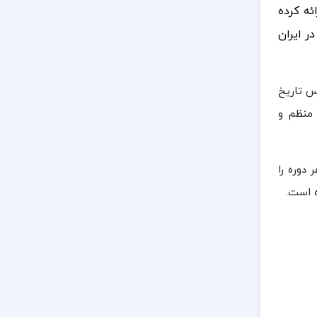
ئه کرده
ر ایران
یس تاریخ
 منظم و
دوره را
ه است.