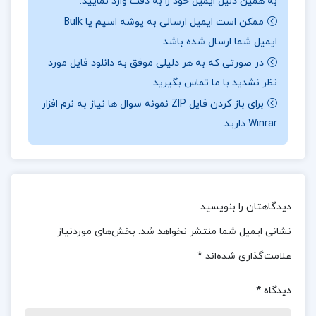
به همین دلیل ایمیل خود را به دقت وارد نمایید.
متنوع، خواننده را به تفکر و تعمیق در مفاهیم دعوت می
ممکن است ایمیل ارسالی به پوشه اسپم یا Bulk
کند.
ایمیل شما ارسال شده باشد.
📖بخش
ی از کتاب جبر مجرد
:
در بخشی از این کتاب،
در صورتی که به هر دلیلی موفق به دانلود فایل مورد
نویسنده به تعریف گروه ها و خواص بنیادی آن ها می
نظر نشدید با ما تماس بگیرید.
پردازد:«گروه، مجموعه ای است مجهز به یک عمل دوتایی
برای باز کردن فایل ZIP نمونه سوال ها نیاز به نرم افزار
Winrar دارید.
که در آن، خاصیت بسته بودن، وجود عنصر واحد، وجود
عنصر معکوس و شرکت پذیری برقرار باشد. این چهار
ویژگی، ساختار جبری ای را تعریف می کنند که در بسیاری
از شاخه های ریاضیات و فیزیک کاربرد دارد.»
دیدگاهتان را بنویسید
📌 فهرست مطالب کتاب جبر مجرد دکتر علی اکبر عالم
نشانی ایمیل شما منتشر نخواهد شد.
بخش‌های موردنیاز
زاده:
علامت‌گذاری شده‌اند
*
فصل اول: نکاتی آشنا و نکاتی کمتر آشنا
دیدگاه
*
فصل دوم: گروهها