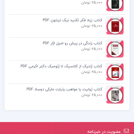
کتاب پیشنهادی📚
25,000 تومان
کتاب زیاد فکر نکنید نیک ترنتون PDF
کتاب Communication Systems بروس
25,000 تومان
کارلسون
کتاب زندگی در پیش رو امیل اژار PDF
کتاب درآمدی بر جامعه شناسی نگرش های
25,000 تومان
فمینیستی پاملا ابوت
کتاب ژنتیک از کلاسیک تا ژنومیک دکتر اکرمی PDF
کتاب آناتومی به زبان ساده کالبد شناسی عمومی
25,000 تومان
انسان دکتر محمد رضا نیکروش
کتاب ژولیت یا مواهب رذیلت مارکی دوساد PDF
25,000 تومان
عضویت در خبرنامه