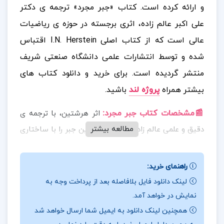
و ارائه کرده است. کتاب «جبر مجرد» ترجمه ی دکتر
علی اکبر عالم زاده، اثری برجسته در حوزه ی ریاضیات
عالی است که از کتاب اصلی I.N. Herstein اقتباس
شده و توسط انتشارات علمی دانشگاه صنعتی شریف
منتشر گردیده است.
برای خرید و دانلود کتاب های
بیشتر همراه
پروژه لند
باشید.
📰مشخصات کتاب جبر مجرد
:
اثر هرشتین، با ترجمه ی
مطالعه بیشتر
دقیق و علمی عالم زاده، مفاهیم بنیادین جبر را با ساختاری
منسجم و تحلیلی ارائه می دهد؛ از گروه ها، حلقه ها و
میدان ها گرفته تا هم ریختی ها، زیرساختارها، و نظریه
راهنمای خرید:
های بنیادی مرتبط با ساختارهای جبری. زبان ترجمه، ضمن
لینک دانلود فایل بلافاصله بعد از پرداخت وجه به
حفظ دقت علمی، روان و قابل فهم برای دانشجویان
نمایش در خواهد آمد.
کارشناسی و کارشناسی ارشد است و با تمرین های
همچنین لینک دانلود به ایمیل شما ارسال خواهد شد