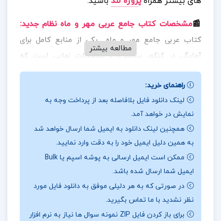
های بیشتر همراه
پ
روژه لند
باشید.
📰
مشخصات کتاب جامع عربی مهر و ماه نظام جدید
:
کتاب عربی جامع مهر و ماه یکی از منابع کامل برای
مطالعه بیشتر
آمادگی در کنکور سراسری و امتحانات نهایی است که
تمامی مباحث ترجمه، تعریب، قواعد، درک مطلب و تحلیل
راهنمای خرید:
صرفی را پوشش می‌دهد و برای دانش‌آموزان پایه دهم،
لینک دانلود فایل بلافاصله بعد از پرداخت وجه به
یازدهم و دوازدهم تدوین شده است. این کتاب با بیان
نمایش در خواهد آمد.
ساده و روان، آموزش مفهومی و تست‌های متنوع، گزینه‌ای
همچنین لینک دانلود به ایمیل شما ارسال خواهد شد
ایده‌آل برای داوطلبان کنکور و دانش‌آموزانی است که به
به همین دلیل ایمیل خود را به دقت وارد نمایید.
دنبال یک منبع کامل و کاربردی برای عربی هستند.
ممکن است ایمیل ارسالی به پوشه اسپم یا Bulk
ایمیل شما ارسال شده باشد.
📖
بخشی از کتاب جامع عربی مهر و ماه نظام جدید
:
این
در صورتی که به هر دلیلی موفق به دانلود فایل مورد
کتاب با درس‌نامه‌های جامع، آموزش مفهومی قواعد، بانک
نظر نشدید با ما تماس بگیرید.
تست‌های طبقه‌بندی‌شده شامل سوالات کنکوری و تألیفی،
برای باز کردن فایل ZIP نمونه سوال ها نیاز به نرم افزار