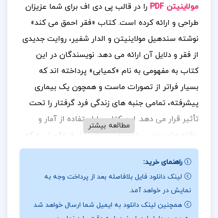
مولاینیتن PDF
را در قالب پی دی اف برای شما عزیزان
طراحی و ارائه کرده است.
کتاب «فقر احمق می‌ کند»
نوشته سندهیل مولاینیتن و الدار شفیر، روایت جدیدی
از فقر و دلایل آن ارائه می‌ دهد. نویسندگان در این
کتاب به مفهومی به نام «کمیابی» پرداخته‌ اند که
بسیار فراتر از تصورات ماست و همچون یک بیماری
پیشرفته، تمامی جنبه‌ های زندگی فرد گرفتار را تحت
تأثیر قرار می‌ دهد. این کتاب با استفاده از آمار و
مطالعه بیشتر
یافته‌ های علمی، راهکارهایی برای گذر از «کمیابی» که
معمولاً به صورت فقر اقتصادی نمود پیدا می‌ کند، ارائه
راهنمای خرید:
داده است. برای خرید و دانلود کتاب های بیشتر همراه
لینک دانلود فایل بلافاصله بعد از پرداخت وجه به
پروژه لند
باشید.
نمایش در خواهد آمد.
همچنین لینک دانلود به ایمیل شما ارسال خواهد شد
📰مشخصات کتاب
فقر احمق می کند سندهیل