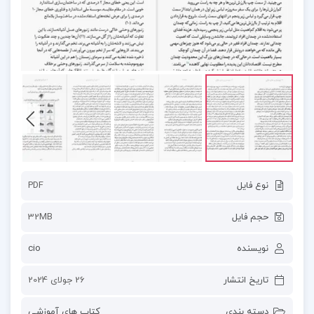
نوع فایل
PDF
حجم فایل
32MB
نویسنده
cio
تاریخ انتشار
26 جولای 2024
دسته بندی
کتاب های آموزشی