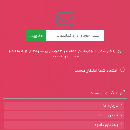
کتاب پیشنهادی📚
کتاب General surgery and surgical specialties
ایمیل
عضویت
peter f lawrence
برای با خبر شدن از جدیدترین مطالب و همچنین پیشنهادهای ویژه ما ایمیل
کتاب اصول و مفاهیم ژئوپولتیک محمدرضا حافظ
خود را وارد نمایید.
نیا
اعتماد شما افتخار ماست
کتاب the rattional male rollo tomassi
لینک های مفید
درباره ما
تماس با ما
راهنمای دانلود