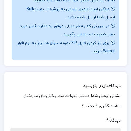
به همین دلیل ایمیل خود را به دقت وارد نمایید.
مولاینیتن
ممکن است ایمیل ارسالی به پوشه اسپم یا Bulk
کتاب «فقر احمق می‌ کند» نوشته سندهیل مولاینیتن،
ایمیل شما ارسال شده باشد.
استاد اقتصاد دانشگاه هاروارد، و الدار شفیر، دانشمند
در صورتی که به هر دلیلی موفق به دانلود فایل مورد
نظر نشدید با ما تماس بگیرید.
اقتصاد رفتاری، یک اثر متفاوت و خواندنی است. این
برای باز کردن فایل ZIP نمونه سوال ها نیاز به نرم افزار
کتاب به توضیح علت و بررسی مفهوم «کمیابی» می‌
Winrar دارید.
پردازد. کمیابی فقط به اقتصاد محدود نمی‌ شود و جنبه‌
های مختلفی دارد. کمبود زمان احتمالاً فراگیرترین نوع
آن است که همه ما آن را تجربه کرده‌ ایم. محدودیت‌
های آزاردهنده‌ ای که گاهی به باتلاقی دهشتناک می‌
دیدگاهتان را بنویسید
ماند و هر چه بیشتر تقلا کنیم تا از آن رها شویم،
نشانی ایمیل شما منتشر نخواهد شد.
بخش‌های موردنیاز
بیشتر فرو می‌ رویم.
علامت‌گذاری شده‌اند
*
📖بخشی از کتاب فقر احمق می کند سندهیل
دیدگاه
*
مولاینیتن