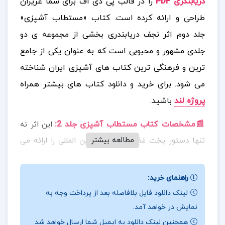
دریابندری PDF
را در قالب پی دی اف برای شما عزیزان
طراحی و ارائه کرده است. کتاب «مستطاب آشپزی»
جلد دوم اثر نجف دریابندری بخشی از مجموعه ی دو
جلدی مشهور و محبوبی است که به عنوان یکی از جامع
ترین و فرهنگی ترین کتاب های آشپزی ایران شناخته
می شود.
برای خرید و دانلود کتاب های بیشتر همراه
پروژه لند
باشید.
📰مشخصات کتاب مستطاب آشپزی جلد 2
:
این اثر نه
مطالعه بیشتر
تنها دستور پخت غذاهای ایرانی و بین المللی را ارائه می
دهد، بلکه با نگاهی ادبی و فرهنگی به آشپزی، تجربه ای
فراتر از یک کتاب دستور پخت فراهم می کند. این کتاب
راهنمای خرید:
حاصل سال ها تحقیق، تجربه و عشق نویسنده به فرهنگ
لینک دانلود فایل بلافاصله بعد از پرداخت وجه به
غذایی است و با همکاری همسرش فهیمه راستکار تدوین
نمایش در خواهد آمد.
شده است.
همچنین لینک دانلود به ایمیل شما ارسال خواهد شد