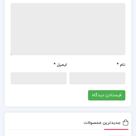
سالاد،چتنی،بورانی
سس
و…
متن کتاب مستطاب آشپزی
فهرست کتاب مستطاب آشپزی
نام
*
ایمیل
*
کتاب آشپزی نجف دریابندری pdf
خرید کتاب دست دوم مستطاب آشپزی
دانلود رایگان کتاب مستطاب آشپزی از سیر تا پیاز pdf
جدیدترین محصولات