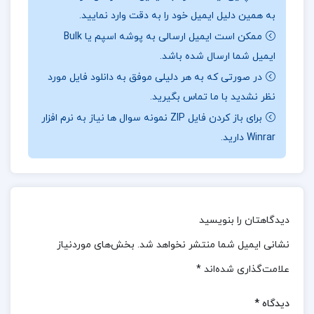
به همین دلیل ایمیل خود را به دقت وارد نمایید.
📖بخشی
از کتاب مستطاب آشپزی جلد 2
:
جلد دوم این
ممکن است ایمیل ارسالی به پوشه اسپم یا Bulk
مجموعه شامل دستورهای پخت و پز متنوع از غذاهای
ایمیل شما ارسال شده باشد.
ایرانی، فرنگی، محلی، سنتی و مدرن است. همچنین در
در صورتی که به هر دلیلی موفق به دانلود فایل مورد
بخش های پایانی، پیوست هایی درباره ی استفاده از
نظر نشدید با ما تماس بگیرید.
فریزر، فر مایکروویو، فرهنگ واژه ها و اصطلاحات آشپزی و
برای باز کردن فایل ZIP نمونه سوال ها نیاز به نرم افزار
Winrar دارید.
فهرست راهنما آمده است.
📌 فهرست مطالب کتاب مستطاب آشپزی جلد 2 نجف
دریابندری:
دیدگاهتان را بنویسید
مکتب های آشپزی
نشانی ایمیل شما منتشر نخواهد شد.
بخش‌های موردنیاز
آشپزخانه
علامت‌گذاری شده‌اند
*
مواد خوراکی
نوشیدنی:گرم و سرد
دیدگاه
*