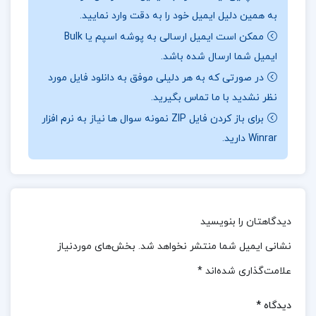
به همین دلیل ایمیل خود را به دقت وارد نمایید.
درسی برای رشتهٔ ساختمان در دورهٔ متوسطهٔ فنی وحرفه
ممکن است ایمیل ارسالی به پوشه اسپم یا Bulk
ای نیز مورد استفاده قرار می گیرد.
ایمیل شما ارسال شده باشد.
📖بخشی
از کتاب مقررات ملی و ضوابط عمومی
در صورتی که به هر دلیلی موفق به دانلود فایل مورد
ساختمان
:
در این کتاب، نویسنده با زبانی دقیق و فنی، به
نظر نشدید با ما تماس بگیرید.
برای باز کردن فایل ZIP نمونه سوال ها نیاز به نرم افزار
موضوعاتی چون فلسفهٔ وجودی آیین نامه ها، شناخت
Winrar دارید.
انواع ساختارهای سازه ای، ضوابط بارگذاری، اصول ایمنی و
بهداشت، و الزامات حقوقی در فرآیند ساخت وساز پرداخته
است. همچنین مثال های کاربردی و توضیحات شفاف در
بخش های مختلف کتاب، آن را به یک راهنمای عملی برای
دیدگاهتان را بنویسید
اجرای صحیح پروژه های ساختمانی تبدیل کرده اند.
نشانی ایمیل شما منتشر نخواهد شد.
بخش‌های موردنیاز
📌 فهرست مطالب کتاب مقررات ملی و ضوابط عمومی
علامت‌گذاری شده‌اند
*
ساختمان عباس حق اللهی:
دیدگاه
*