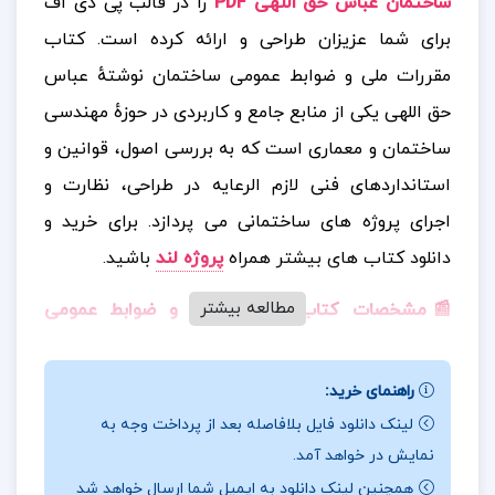
ساختمان عباس حق اللهی PDF
را در قالب پی دی اف
برای شما عزیزان طراحی و ارائه کرده است. کتاب
مقررات ملی و ضوابط عمومی ساختمان نوشتهٔ عباس
حق اللهی یکی از منابع جامع و کاربردی در حوزهٔ مهندسی
ساختمان و معماری است که به بررسی اصول، قوانین و
استانداردهای فنی لازم الرعایه در طراحی، نظارت و
اجرای پروژه های ساختمانی می پردازد.
برای خرید و
دانلود کتاب های بیشتر همراه
پروژه لند
باشید.
مطالعه بیشتر
📰مشخصات کتاب مقررات ملی و ضوابط عمومی
ساختمان
:
این اثر با هدف ارتقای ایمنی، بهداشت، بهره
وری و صرفه جویی اقتصادی در ساخت وساز تدوین شده و
راهنمای خرید:
برای مهندسان، معماران، پیمانکاران و دانشجویان رشته
لینک دانلود فایل بلافاصله بعد از پرداخت وجه به
های مرتبط بسیار مفید است. این کتاب توسط شرکت
نمایش در خواهد آمد.
چاپ و نشر کتاب های درسی ایران منتشر شده و در قالب
همچنین لینک دانلود به ایمیل شما ارسال خواهد شد