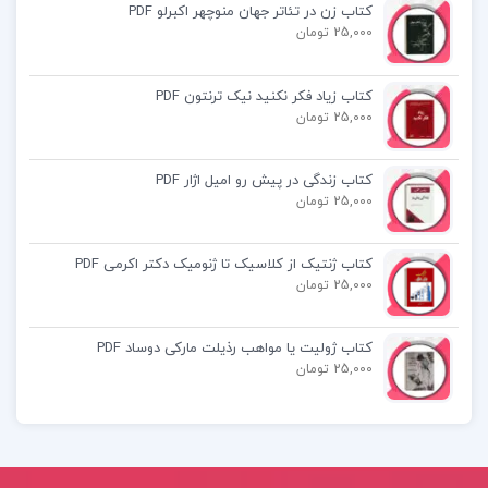
کتاب زن در تئاتر جهان منوچهر اکبرلو PDF
دانلود پی دی اف کتاب مقررات ملی و ضوابط عمومی
25,000 تومان
ساختمان عباس حق اللهی PDF
کتاب زیاد فکر نکنید نیک ترنتون PDF
25,000 تومان
کتاب پیشنهادی📚
کتاب زندگی در پیش رو امیل اژار PDF
25,000 تومان
کتاب زیست شناسی سلولی و مولکولی احمد مجد
کتاب ژنتیک از کلاسیک تا ژنومیک دکتر اکرمی PDF
25,000 تومان
کتاب پا برهنه در پارک نیل سایمون
کتاب موزه ی بی گناهی گلناز غبرایی
کتاب ژولیت یا مواهب رذیلت مارکی دوساد PDF
25,000 تومان