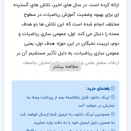
ارائه کرده است. در سال‌ های اخیر، تلاش‌ های گسترده‌
ای برای بهبود وضعیت آموزش ریاضیات در سطوح
مختلف انجام شده است که این تلاش‌ ها دو هدف
عمده را دنبال می‌ کند: اول، عمومی‌ سازی ریاضیات و
دوم، تربیت نخبگان در این حوزه. هدف اول، یعنی
عمومی‌ سازی ریاضیات، به دلیل تأثیر مستقیم آن بر
ارتقاء سطح علمی و توانمندی‌ های تحلیلی جامعه،
مطالعه بیشتر
اهمیت ویژه‌ ای دارد. در این راستا، تلاش‌ هایی صورت
گرفته است تا ریاضیات به عنوان ابزاری ضروری برای
راهنمای خرید:
توسعه مهارت‌ های منطقی و حل مسئله در میان تمام
لینک دانلود فایل بلافاصله بعد از پرداخت وجه به
اقشار جامعه معرفی شود. این رویکرد نه تنها به بهبود
نمایش در خواهد آمد.
توانمندی‌ های فردی کمک می‌ کند، بلکه به پیشرفت
همچنین لینک دانلود به ایمیل شما ارسال خواهد شد
کلی جامعه در زمینه‌ های مختلف علمی، اقتصادی و
به همین دلیل ایمیل خود را به دقت وارد نمایید.
اجتماعی نیز می‌ انجامد.
برای خرید و دانلود کتاب های