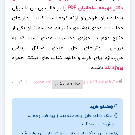
دکتر فهیمه سلطانیان PDF
را در قالب پی دی اف برای
شما عزیزان طراحی و ارائه کرده است. کتاب روش‌های
محاسبات عددی نوشته‌ی دکتر فهیمه سلطانیان یکی از
منابع مهم در حوزه‌ی محاسبات عددی است که به
بررسی روش‌های حل عددی مسائل ریاضی
می‌پردازد.
برای خرید و دانلود کتاب های بیشتر همراه
پروژه لند
باشید.
:
📰
مشخصات کتاب روش های محاسبات عددی
این کتاب
مطالعه بیشتر
برای دانشجویان رشته‌های مهندسی، علوم پایه، ریاضیات
و علوم کامپیوتر کاربرد دارد و به آن‌ها کمک می‌کند تا
راهنمای خرید:
مسائل پیچیده‌ی ریاضی را که حل تحلیلی آن‌ها دشوار یا
لینک دانلود فایل بلافاصله بعد از پرداخت وجه به
غیرممکن است، با استفاده از روش‌های عددی و
نمایش در خواهد آمد.
الگوریتم‌های تقریبی حل کنند.
همچنین لینک دانلود به ایمیل شما ارسال خواهد شد