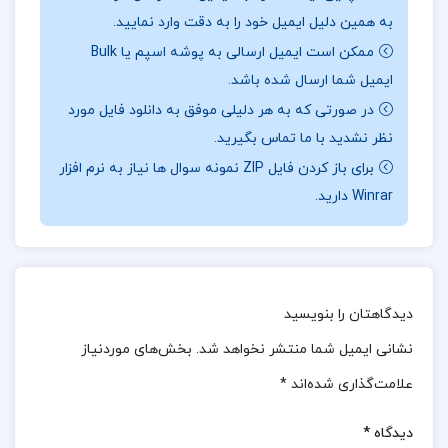
به همین دلیل ایمیل خود را به دقت وارد نمایید.
📖
بخشی از کتاب روش های محاسبات عددی:
این کتاب
ممکن است ایمیل ارسالی به پوشه اسپم یا Bulk
شامل مباحثی مانند خطای عددی، روش‌های حل معادلات
ایمیل شما ارسال شده باشد.
غیرخطی، درون‌یابی و برازش منحنی، مشتق و انتگرال‌گیری
در صورتی که به هر دلیلی موفق به دانلود فایل مورد
عددی، حل دستگاه‌های معادلات خطی و غیرخطی، و حل
نظر نشدید با ما تماس بگیرید.
عددی معادلات دیفرانسیل معمولی و جزئی است. نویسنده
برای باز کردن فایل ZIP نمونه سوال ها نیاز به نرم افزار
در کنار ارائه‌ی روش‌های عددی، کاربرد آن‌ها را در مسائل
Winrar دارید.
واقعی و برنامه‌نویسی کامپیوتری نیز بررسی کرده و از
مثال‌های متنوع برای درک بهتر مفاهیم استفاده کرده
است.
دیدگاهتان را بنویسید
📌 فهرست مطالب کتاب روش های محاسبات عددی
نشانی ایمیل شما منتشر نخواهد شد.
بخش‌های موردنیاز
دکتر فهیمه سلطانیان:
علامت‌گذاری شده‌اند
*
فصل اول: خطاهای محاسباتی
دیدگاه
*
فصل دوم: حل عددی معادلات غیرخطی