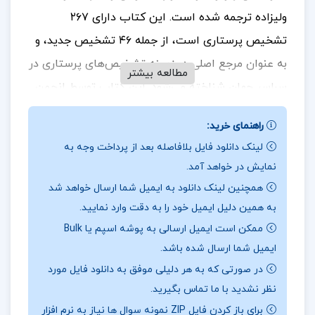
ولیزاده ترجمه شده است. این کتاب دارای ۲۶۷
تشخیص پرستاری است، از جمله ۴۶ تشخیص جدید، و
به عنوان مرجع اصلی در زمینه تشخیص‌های پرستاری در
مطالعه بیشتر
سراسر جهان شناخته می‌شود. این کتاب توسط انجمن
بین‌ المللی تشخیص‌ های پرستاری آمریکای شمالی
راهنمای خرید:
منتشر شده و به یک راهنمای مفید و عملی برای آموزش
لینک دانلود فایل بلافاصله بعد از پرداخت وجه به
استدلال تشخیصی و مراقبت مبتنی بر فرآیند پرستاری
نمایش در خواهد آمد.
مبدل شده است. همچنین، به پرستاران و دانشجویان
همچنین لینک دانلود به ایمیل شما ارسال خواهد شد
پرستاری کمک می‌ کند تا از زبان مشترک و استاندارد
به همین دلیل ایمیل خود را به دقت وارد نمایید.
تشخیص‌ های پرستاری ناندا بهره‌برداری کنند. آیا شما
ممکن است ایمیل ارسالی به پوشه اسپم یا Bulk
ایمیل شما ارسال شده باشد.
در حوزه پرستاری کار می‌ کنید یا به مطالعه این گونه
در صورتی که به هر دلیلی موفق به دانلود فایل مورد
کتاب‌ ها علاقه دارید؟
برای خرید و دانلود کتاب های
نظر نشدید با ما تماس بگیرید.
بیشتر همراه
پروژه لند
باشید.
برای باز کردن فایل ZIP نمونه سوال ها نیاز به نرم افزار