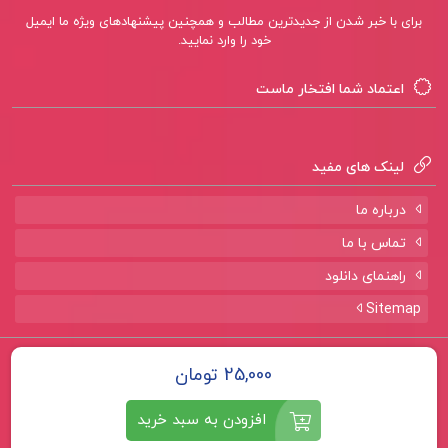
برای با خبر شدن از جدیدترین مطالب و همچنین پیشنهادهای ویژه ما ایمیل
خود را وارد نمایید.
بهترین ترجمه تشخیص های پرستاری (NANDA) بابک
روزبهان
اعتماد شما افتخار ماست
لینک های مفید
کتاب پیشنهادی📚
درباره ما
تماس با ما
کتاب کاربرد های آمار با نرم افزار های آماری علی
راهنمای دانلود
رجب زاده
Sitemap
کتاب اصول پرستاری جلد اول تیلور
تمامی حقوق برای سایت
پروژه لند
محفوظ است.
25,000 تومان
کتاب جامع بهداشت عمومی حسین حاتمی
افزودن به سبد خرید