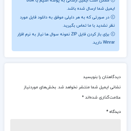
ممکن است ایمیل ارسالی به پوشه اسپم یا Bulk
ایمیل شما ارسال شده باشد.
📖
بخشی از کتاب تحقیق در عملیات 2:
مباحث اصلی
در صورتی که به هر دلیلی موفق به دانلود فایل مورد
کتاب شامل برنامه‌ریزی پویا، مدل‌های شبکه، نظریه
نظر نشدید با ما تماس بگیرید.
بازی‌ها، کنترل موجودی پیشرفته، شبیه‌سازی سیستم‌ها و
برای باز کردن فایل ZIP نمونه سوال ها نیاز به نرم افزار
فرآیندهای تصادفی، مدل‌های صف و سایر روش‌های
Winrar دارید.
بهینه‌سازی است. این مباحث به دانشجویان کمک می‌کند
تا بتوانند مسائل واقعی و پیچیده‌ی تصمیم‌گیری را تحلیل
و حل کنند.
دیدگاهتان را بنویسید
📌 فهرست مطالب کتاب تحقیق در عملیات 2 عادل
نشانی ایمیل شما منتشر نخواهد شد.
بخش‌های موردنیاز
آذر:
علامت‌گذاری شده‌اند
*
فصل ششم: برنامه ریزی خطی (شکل ماتریسی
دیدگاه
*
تابلوی سیمپلکس و روش سیمپلکس تجدید نظر
شده)