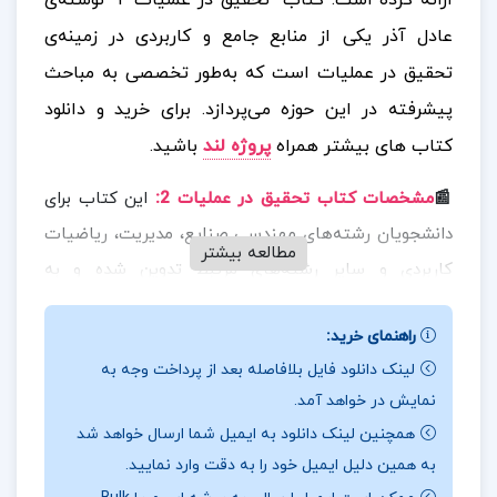
ارائه کرده است. کتاب “تحقیق در عملیات ۲” نوشته‌ی
عادل آذر یکی از منابع جامع و کاربردی در زمینه‌ی
تحقیق در عملیات است که به‌طور تخصصی به مباحث
پیشرفته در این حوزه می‌پردازد.
برای خرید و دانلود
کتاب های بیشتر همراه
پروژه لند
باشید.
:
📰
مشخصات کتاب تحقیق در عملیات 2
این کتاب برای
دانشجویان رشته‌های مهندسی صنایع، مدیریت، ریاضیات
مطالعه بیشتر
کاربردی و سایر رشته‌های مرتبط تدوین شده و به
مدل‌سازی و حل مسائل بهینه‌سازی در سطوح پیچیده‌تر
راهنمای خرید:
می‌پردازد. کتاب دارای مثال‌های کاربردی و تمرین‌های
لینک دانلود فایل بلافاصله بعد از پرداخت وجه به
متنوع است که به درک بهتر مفاهیم کمک می‌کند.
نمایش در خواهد آمد.
همچنین، استفاده از روش‌های ریاضی و الگوریتمی برای
همچنین لینک دانلود به ایمیل شما ارسال خواهد شد
حل مسائل تحقیق در عملیات، این اثر را به یک منبع
به همین دلیل ایمیل خود را به دقت وارد نمایید.
ارزشمند برای دانشجویان و پژوهشگران تبدیل کرده است.