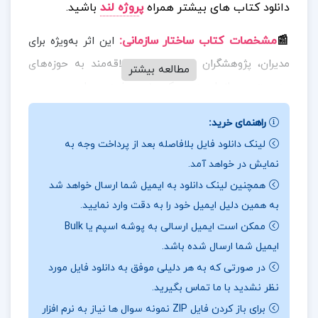
دانلود کتاب های بیشتر همراه
پ
روژه لند
باشید.
📰
مشخصات کتاب ساختار سازمانی
:
این اثر به‌ویژه برای
مدیران، پژوهشگران و دانشجویان علاقه‌مند به حوزه‌های
مطالعه بیشتر
مدیریت و سازمان‌دهی، یک منبع مفید و جامع محسوب
می‌شود. در این کتاب، مفاهیم اساسی مانند طراحی
راهنمای خرید:
سازمان، ساختارهای سنتی و نوین سازمان‌ها، و همچنین
لینک دانلود فایل بلافاصله بعد از پرداخت وجه به
ظهور ساختارهای مجازی در دنیای کسب‌وکارهای امروزی
نمایش در خواهد آمد.
مورد بحث قرار می‌گیرد.
همچنین لینک دانلود به ایمیل شما ارسال خواهد شد
به همین دلیل ایمیل خود را به دقت وارد نمایید.
📖
بخشی از کتاب ساختار سازمانی
:
دکتر عالم تبریز در
ممکن است ایمیل ارسالی به پوشه اسپم یا Bulk
این کتاب تلاش کرده است تا به‌طور کاربردی و علمی به
ایمیل شما ارسال شده باشد.
تحلیل و تشریح الگوهای مختلف سازمانی بپردازد و به
در صورتی که به هر دلیلی موفق به دانلود فایل مورد
خوانندگان این امکان را بدهد تا از این دانش در بهبود
نظر نشدید با ما تماس بگیرید.
فرآیندهای سازمانی خود بهره‌برداری کنند. با توجه به
برای باز کردن فایل ZIP نمونه سوال ها نیاز به نرم افزار