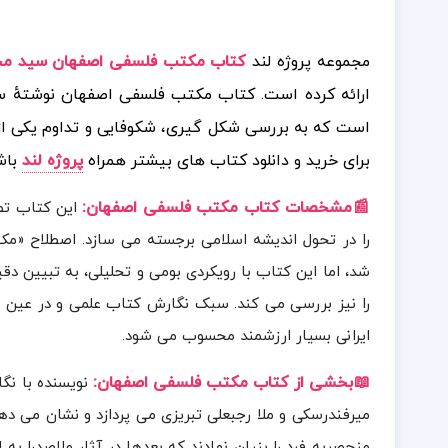
مجموعه پروژه لند
کتاب مکتب فلسفی اصفهان سید محم
ارائه کرده است. کتاب مکتب فلسفی اصفهان نوشتهٔ س
است که به بررسی شکل گیری، شکوفایی و تداوم یکی از م
برای خرید و دانلود کتاب های بیشتر همراه
پروژه لند
باش
📰مشخصات کتاب مکتب فلسفی اصفهان
:
این کتاب تص
را در تحول اندیشه اسلامی برجسته می سازد. اصطلاح «
شد، اما این کتاب با رویکردی بومی و تحلیلی، به تبیین د
را نیز بررسی می کند. سبک نگارش کتاب علمی و در عین حا
ایرانی بسیار ارزشمند محسوب می شود.
📖بخشی
از کتاب مکتب فلسفی اصفهان
:
نویسنده با نگ
میرفندرسکی و ملا رجبعلی تبریزی می پردازد و نشان می ده
منحصربه فرد را بنیان نهادند که بعدها در آثار ملاصدرا 