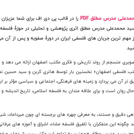
دعلی مدرس مطلق PDF
را در قالب پی دی اف برای شما عزیزان 
ید محمدعلی مدرس مطلق اثری پژوهشی و تحلیلی در حوزهٔ فلسفه 
هم ترین جریان های فلسفی ایران در دورهٔ صفویه و پس از آن می 
ید.
ویری منسجم از روند تاریخی و فکری مکتب اصفهان ارائه می دهد و
مکتب فلسفی اصفهان» نخستین بار توسط هانری کربن و سید حسین ن
قیق تر آن می پردازد و زمینه های فرهنگی، اجتماعی و سیاسی مؤثر بر ا
ل روان است و برای علاقه مندان به فلسفه اسلامی، تاریخ اندیشه و 
اهی دقیق و مستند، به معرفی چهره های برجسته ای چون میرداماد، شیخ
د چگونه این متفکران با تلفیق فلسفه مشاء، اشراق و آموزه های عرفانی
به اوج رسید. مدرس مطلق همچنین به تداوم این مکتب پس از دوران صفوی