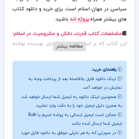
سیاسی در جهان اسلام است.
برای خرید و دانلود کتاب
های بیشتر همراه
پ
روژه لند
باشید.
📰
مشخصات کتاب قدرت، دانش و مشروعیت در اسلام
:
این کتاب که بر اساس رساله‌ی دکترای نویسنده نوشته
مطالعه بیشتر
شده، به بررسی چگونگی شکل‌گیری و تحولات قدرت،
مشروعیت و دانش در تاریخ اسلام می‌پردازد. فیرحی در این
راهنمای خرید:
اثر با تکیه بر منابع تاریخی، فلسفی و فقهی، به تحلیل
لینک دانلود فایل بلافاصله بعد از پرداخت وجه به
پیچیدگی‌های ساختارهای حکومتی در جوامع اسلامی و
نمایش در خواهد آمد.
تعامل آن‌ها با مفاهیم دینی و فکری می‌پردازد.
همچنین لینک دانلود به ایمیل شما ارسال خواهد شد
به همین دلیل ایمیل خود را به دقت وارد نمایید.
📖
بخشی از کتاب قدرت، دانش و مشروعیت در اسلام
:
ممکن است ایمیل ارسالی به پوشه اسپم یا Bulk
این کتاب با ارائه‌ی تحلیل‌های دقیق و عمیق از تاریخ
ایمیل شما ارسال شده باشد.
اسلام و مفهوم مشروعیت در حکومت‌های اسلامی،
در صورتی که به هر دلیلی موفق به دانلود فایل مورد
توانسته است بینش‌های جدیدی در فهم روابط قدرت در