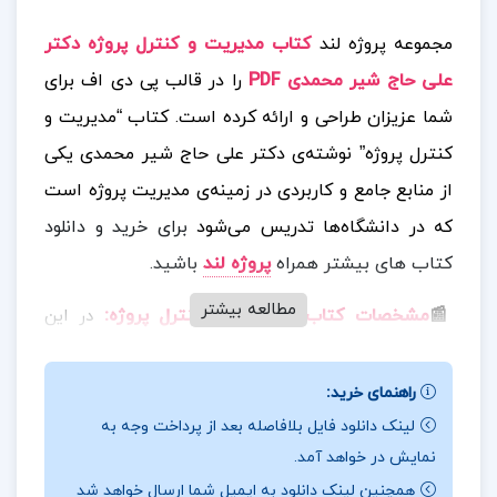
مجموعه پروژه لند
کتاب مدیریت و کنترل پروژه دکتر
علی حاج شیر محمدی PDF
را در قالب پی دی اف برای
شما عزیزان طراحی و ارائه کرده است.
کتاب “مدیریت و
کنترل پروژه” نوشته‌ی دکتر علی حاج شیر محمدی یکی
از منابع جامع و کاربردی در زمینه‌ی مدیریت پروژه است
که در دانشگاه‌ها تدریس می‌شود
برای خرید و دانلود
کتاب های بیشتر همراه
پروژه لند
باشید.
مطالعه بیشتر
📰
مشخصات کتاب مدیریت و کنترل پروژه
:
در این
کتاب نه‌تنها مبانی نظری مدیریت پروژه را پوشش می‌دهد،
بلکه با ارائه‌ی مثال‌های عملی و کاربردی، خواننده را با
راهنمای خرید:
نحوه‌ی اجرای این مفاهیم در دنیای واقعی آشنا می‌کند.
لینک دانلود فایل بلافاصله بعد از پرداخت وجه به
نمایش در خواهد آمد.
همچنین، برای دانشجویان رشته‌های مهندسی صنایع،
همچنین لینک دانلود به ایمیل شما ارسال خواهد شد
عمران، مدیریت پروژه و مدیریت کسب‌وکار (MBA) مفید