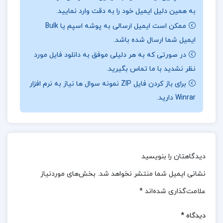
به همین دلیل ایمیل خود را به دقت وارد نمایید.
است و همچنین به‌عنوان یک راهنمای عملی برای مدیران
ممکن است ایمیل ارسالی به پوشه اسپم یا Bulk
پروژه، مهندسان، و متخصصان صنعت کاربرد دارد. با
ایمیل شما ارسال شده باشد.
مطالعه‌ی این کتاب، خواننده می‌تواند دیدگاه جامعی
در صورتی که به هر دلیلی موفق به دانلود فایل مورد
نسبت به فرآیندهای مدیریت پروژه پیدا کند و از ابزارها و
نظر نشدید با ما تماس بگیرید.
تکنیک‌های ارائه‌شده در پروژه‌های واقعی استفاده کند.
برای باز کردن فایل ZIP نمونه سوال ها نیاز به نرم افزار
Winrar دارید.
📖
بخشی از کتاب مدیریت و کنترل پروژه:
در کتاب
مدیریت و کنترل پروژه، برنامه‌ریزی و زمان‌بندی پروژه‌ها بر
اساس روش‌های مختلف مانند روش مسیر بحرانی (CPM)
و روش PERT توضیح داده شده است. همچنین به کنترل
دیدگاهتان را بنویسید
هزینه‌ها، مدیریت منابع، تحلیل ریسک و روش‌های
نشانی ایمیل شما منتشر نخواهد شد.
بخش‌های موردنیاز
بهینه‌سازی پروژه پرداخته می‌شود. از دیگر ویژگی‌های مهم
علامت‌گذاری شده‌اند
*
کتاب، معرفی نرم‌افزارهای مدیریت پروژه مانند MS Project
و Primavera است که در بسیاری از پروژه‌های صنعتی و
دیدگاه
*