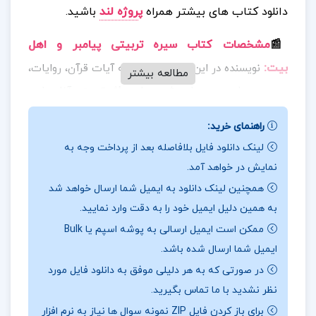
دانلود کتاب های بیشتر همراه
پ
روژه لند
باشید.
📰
مشخصات کتاب سیره تربیتی پیامبر و اهل
بیت
:
نویسنده در این اثر، با استناد به آیات قرآن، روایات،
مطالعه بیشتر
و سیره عملی معصومان، شیوه‌های مؤثر تربیتی آنان را در
زمینه‌های اخلاقی، اعتقادی، اجتماعی و رفتاری تحلیل کرده
راهنمای خرید:
است. این کتاب نشان می‌دهد که پیامبر (ص) و اهل‌بیت
لینک دانلود فایل بلافاصله بعد از پرداخت وجه به
(ع) چگونه در مواجهه با کودکان، نوجوانان، خانواده و
نمایش در خواهد آمد.
جامعه، از اصول تربیتی مانند محبت، احترام، تشویق، صبر
همچنین لینک دانلود به ایمیل شما ارسال خواهد شد
و راهنمایی تدریجی استفاده می‌کردند.
به همین دلیل ایمیل خود را به دقت وارد نمایید.
ممکن است ایمیل ارسالی به پوشه اسپم یا Bulk
📖
بخشی از کتاب سیره تربیتی پیامبر و اهل بیت
:
در
ایمیل شما ارسال شده باشد.
این کتاب به موضوعات مهمی مانند تربیت دینی، نقش
در صورتی که به هر دلیلی موفق به دانلود فایل مورد
خانواده در پرورش نسل مؤمن، و تأثیر محیط اجتماعی بر
نظر نشدید با ما تماس بگیرید.
رشد شخصیت انسان پرداخته شده است. مطالعه این اثر،
برای باز کردن فایل ZIP نمونه سوال ها نیاز به نرم افزار