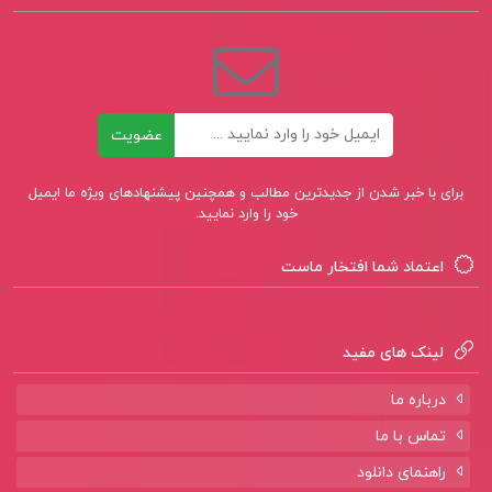
کتاب پیشنهادی📚
کتاب مدرسان شریف سنجش و اندازه گیری در
تعلیم و تربیت
ایمیل
عضویت
کتاب مستطاب آشپزی جلد 1 نجف دریابندری
برای با خبر شدن از جدیدترین مطالب و همچنین پیشنهادهای ویژه ما ایمیل
خود را وارد نمایید.
کتاب آسیب شناسی اجتماعی دکتر رحمت الله
صدیق سروستانی
اعتماد شما افتخار ماست
لینک های مفید
درباره ما
تماس با ما
راهنمای دانلود