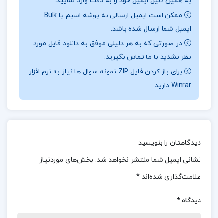
به همین دلیل ایمیل خود را به دقت وارد نمایید.
شمیسا
ممکن است ایمیل ارسالی به پوشه اسپم یا Bulk
کتاب عروض و قافیه سیروس شمیسا با استفاده از
ایمیل شما ارسال شده باشد.
مثال‌ های متعدد و توضیحات روشن، مفاهیم پیچیده
در صورتی که به هر دلیلی موفق به دانلود فایل مورد
نظر نشدید با ما تماس بگیرید.
عروض و قافیه را به شکلی ساده و قابل فهم ارائه می‌
برای باز کردن فایل ZIP نمونه سوال ها نیاز به نرم افزار
دهد. این کتاب به بررسی تاریخچه و تطور این مباحث
Winrar دارید.
در ادبیات فارسی می‌ پردازد و انواع وزن‌ های شعری و
قوانین مربوط به آن‌ ها را مورد بررسی قرار می‌ دهد.
همچنین، قواعد قافیه‌ بندی به صورت عملی و کاربردی
آموزش داده می‌ شود، تا دانشجویان بتوانند این مباحث
دیدگاهتان را بنویسید
را به خوبی درک کرده و در تحلیل اشعار به کار بگیرند.
نشانی ایمیل شما منتشر نخواهد شد.
بخش‌های موردنیاز
علامت‌گذاری شده‌اند
*
📖بخشی از کتاب عروض و قافیه دکتر سیروس
شمیسا
دیدگاه
*
این کتاب به دلیل جامعیت و دقت بالای مطالب، نه