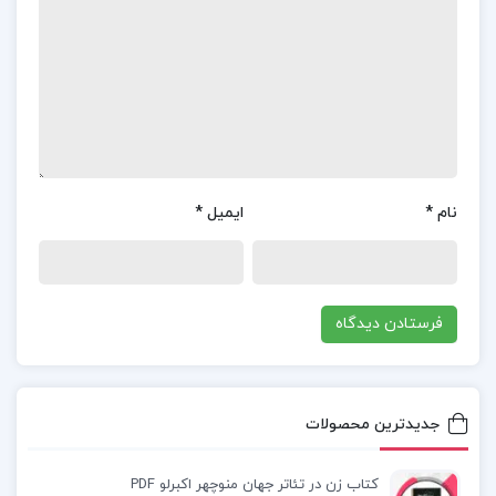
تنها برای دانشجویان ادبیات فارسی، بلکه برای اساتید و
پژوهشگران نیز به عنوان یک منبع مرجع قابل اعتماد و
ارزشمند مورد استفاده قرار می‌ گیرد. با مطالعه این
کتاب، دانشجویان می‌ توانند به درک عمیق‌ تری از مبانی
و اصول عروض و قافیه دست یابند و توانایی‌ های خود را
نام
*
ایمیل
*
در تحلیل و بررسی اشعار بهبود بخشند. همچنین، این
کتاب به دانشجویان کمک می‌ کند تا مهارت‌ های عملی
خود را تقویت کرده و آمادگی لازم برای امتحانات و
پژوهش‌ های خود را کسب کنند.
📌 فهرست مطالب کتاب عروض و قافیه دکتر سیروس
شمسیا:
جدیدترین محصولات
فصل اول: تعاریف و مقدمات
کتاب زن در تئاتر جهان منوچهر اکبرلو PDF