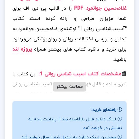
غلامحسین جوانمرد PDF
را در قالب پی دی اف برای
شما عزیزان طراحی و ارائه کرده است. کتاب
“آسیب‌شناسی روانی 1” نوشته‌ی غلامحسین جوانمرد به
تحلیل و بررسی اختلالات روانی و روان‌پزشکی می‌پردازد.
برای خرید و دانلود کتاب های بیشتر همراه
پروژه لند
باشید.
📰
مشخصات کتاب اسیب شناسی روانی 1:
این کتاب با
نثری ساده و قابل فهم، مفاهیم اولیه آسیب‌شناسی روانی
مطالعه بیشتر
را معرفی کرده و به تفصیل به بررسی انواع اختلالات روانی
از جمله اضطراب، افسردگی، روان‌پریشی و اختلالات
راهنمای خرید:
شخصیتی می‌پردازد. همچنین، نویسنده به علل زیستی،
لینک دانلود فایل بلافاصله بعد از پرداخت وجه به
روانی و اجتماعی بروز این اختلالات اشاره کرده و روش‌های
نمایش در خواهد آمد.
درمانی مختلف اعم از دارودرمانی و روان‌درمانی را توضیح
همچنین لینک دانلود به ایمیل شما ارسال خواهد شد