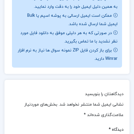
می‌دهد. یکی دیگر از ویژگی‌های برجسته کتاب، تمرکز بر
به همین دلیل ایمیل خود را به دقت وارد نمایید.
جنبه‌های علمی و عملی آسیب‌شناسی روانی است که آن
ممکن است ایمیل ارسالی به پوشه اسپم یا Bulk
را برای دانشجویان و حرفه‌ای‌های این حوزه مناسب
ایمیل شما ارسال شده باشد.
در صورتی که به هر دلیلی موفق به دانلود فایل مورد
می‌سازد.
نظر نشدید با ما تماس بگیرید.
📰
بخشی از کتاب اسیب شناسی روانی 1:
این کتاب
برای باز کردن فایل ZIP نمونه سوال ها نیاز به نرم افزار
ابتدا به تعریف آسیب‌شناسی روانی و مفاهیم اولیه این
Winrar دارید.
رشته پرداخته و سپس به بررسی اختلالات روانی مختلف
مانند اختلالات اضطرابی، افسردگی، اختلالات روان‌پریشی و
اختلالات شخصیتی می‌پردازد. جوانمرد همچنین به علل
دیدگاهتان را بنویسید
مختلف بروز این اختلالات، از جمله عوامل زیستی، روانی و
نشانی ایمیل شما منتشر نخواهد شد.
بخش‌های موردنیاز
اجتماعی توجه دارد و روش‌های درمانی مختلف مانند
دارودرمانی و روان‌درمانی را بررسی می‌کند.
علامت‌گذاری شده‌اند
*
📌 فهرست مطالب کتاب اسیب شناسی روانی 1
دیدگاه
*