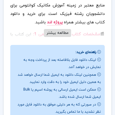
منابع معتبر در زمینه آموزش مکانیک کوانتومی برای
دانشجویان رشته فیزیک است.
برای خرید و دانلود
کتاب های بیشتر همراه
پ
روژه لند
باشید.
مطالعه بیشتر
📰
مشخصات کتاب مکانیک کوانتومی 1
:
این کتاب با
رویکردی آموزشی، مفاهیم پیچیده مکانیک کوانتومی را به
زبان ساده و با ارائه مثال‌ها و تمرین‌های مختلف توضیح
راهنمای خرید:
می‌دهد. کتاب به طور ویژه برای تدریس در دانشگاه‌های
لینک دانلود فایل بلافاصله بعد از پرداخت وجه به
نمایش در خواهد آمد.
ایران طراحی شده و به بررسی اصول اولیه مکانیک
همچنین لینک دانلود به ایمیل شما ارسال خواهد شد
کوانتومی، ویژگی‌های ذرات کوانتومی، اصل عدم قطعیت،
به همین دلیل ایمیل خود را به دقت وارد نمایید.
تابع موج و معادلات مربوط به آن، و دیگر مفاهیم پایه‌ای
ممکن است ایمیل ارسالی به پوشه اسپم یا Bulk
این شاخه از فیزیک می‌پردازد.
ایمیل شما ارسال شده باشد.
📖
بخشی از کتاب مکانیک کوانتومی 1
:
علاوه بر مباحث
در صورتی که به هر دلیلی موفق به دانلود فایل مورد
نظر نشدید با ما تماس بگیرید.
نظری، کتاب شامل سوالات تمرینی و حل مسائل مختلف