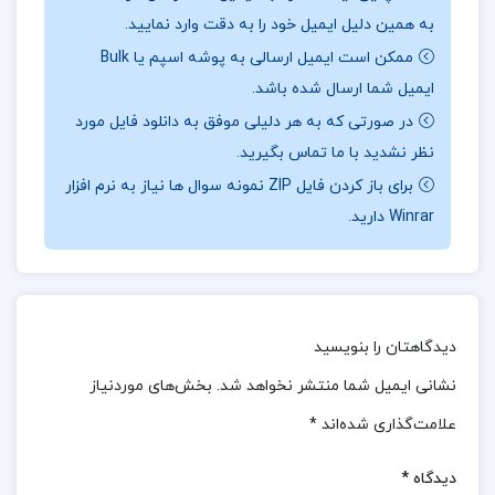
به همین دلیل ایمیل خود را به دقت وارد نمایید.
📖بخش
ی از کتاب برنامه ریزی به روش بولت ژورنال
:
ممکن است ایمیل ارسالی به پوشه اسپم یا Bulk
رایدر کارول، طراح محصول دیجیتال و مبتکر روش بولت
ایمیل شما ارسال شده باشد.
ژورنال، در این کتاب ابتدا خواننده را به مرور گذشته و
در صورتی که به هر دلیلی موفق به دانلود فایل مورد
تحلیل فعالیت ها و آرزوهایش دعوت می کند. سپس با
نظر نشدید با ما تماس بگیرید.
آموزش ساختار بولت ژورنال، به او یاد می دهد چگونه
برای باز کردن فایل ZIP نمونه سوال ها نیاز به نرم افزار
Winrar دارید.
زمان حال را مدیریت کرده، کارهای غیرضروری را حذف کند،
و برای آینده برنامه ریزی مؤثر داشته باشد. این روش
ترکیبی از دفتر خاطرات، لیست کارها، تقویم و دفتر هدف
گذاری است که با حداقل ابزار (یک دفتر و یک قلم) قابل
دیدگاهتان را بنویسید
اجراست. این کتاب برای همه ی گروه های سنی، از دانش
نشانی ایمیل شما منتشر نخواهد شد.
بخش‌های موردنیاز
آموزان و دانشجویان گرفته تا مدیران، خانه داران و افراد
علامت‌گذاری شده‌اند
*
پرمشغله، مناسب است و به آن ها کمک می کند تا با
نظم ذهنی و عملی، بهره وری خود را افزایش دهند.
دیدگاه
*