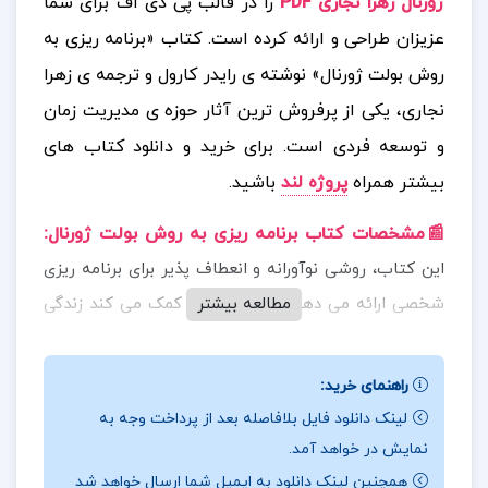
ژورنال زهرا نجاری PDF
را در قالب پی دی اف برای شما
عزیزان طراحی و ارائه کرده است. کتاب «برنامه ریزی به
روش بولت ژورنال» نوشته ی رایدر کارول و ترجمه ی زهرا
نجاری، یکی از پرفروش ترین آثار حوزه ی مدیریت زمان
و توسعه فردی است.
برای خرید و دانلود کتاب های
بیشتر همراه
پروژه لند
باشید.
📰مشخصات کتاب برنامه ریزی به روش بولت ژورنال
:
این کتاب، روشی نوآورانه و انعطاف پذیر برای برنامه ریزی
مطالعه بیشتر
شخصی ارائه می دهد که به خواننده کمک می کند زندگی
روزمره، اهداف بلندمدت، و افکار درونی خود را به شکلی
منظم و هدفمند ثبت و پیگیری کند. ترجمه ی زهرا نجاری
راهنمای خرید:
با حفظ دقت علمی و روانی متن اصلی، توانسته است
لینک دانلود فایل بلافاصله بعد از پرداخت وجه به
مفاهیم کتاب را به خوبی منتقل کند و آن را برای مخاطب
نمایش در خواهد آمد.
فارسی زبان قابل استفاده و جذاب سازد.
همچنین لینک دانلود به ایمیل شما ارسال خواهد شد