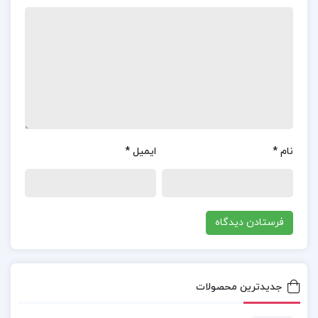
📌 فهرست مطالب کتاب برنامه ریزی به روش بولت
ژورنال زهرا نجاری:
مقدمه مترجم
بخش اول: آماده‌سازی
بخش دوم: سیستم
بخش سوم: عمل
نام
*
ایمیل
*
بخش چهارم: هنر
بخش پنجم: پایان
یادداشت‌ها
آموزش برنامه ریزی به روش بولت ژورنال
جدیدترین محصولات
خلاصه کتاب برنامه ریزی به روش بولت ژورنال