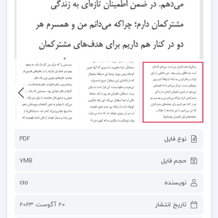
نوع فایل
PDF
حجم فایل
7MB
نویسنده
cio
تاریخ انتشار
20 آگوست 2023