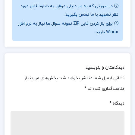
این کتاب، طبقه‌بندی سوالات از آسان به سخت، ارائه
در صورتی که به هر دلیلی موفق به دانلود فایل مورد
تکنیک‌های حل تست و تحلیل گزینه‌ها است که می‌تواند
نظر نشدید با ما تماس بگیرید.
به دانش‌آموزان در درک بهتر مباحث و افزایش سرعت
برای باز کردن فایل ZIP نمونه سوال ها نیاز به نرم افزار
تست‌زنی کمک کند.
Winrar دارید.
ویژگی های کتاب علوم و فنون ادبی جامع کنکور
مهروماه:
دیدگاهتان را بنویسید
– ارایه درسنامه کامل هر سه کتاب علوم و فنون ادبی
نشانی ایمیل شما منتشر نخواهد شد.
بخش‌های موردنیاز
جامع
علامت‌گذاری شده‌اند
*
– آموزش گام به گام درس های عروض و قافیه به
دیدگاه
*
همراه QR-Code( رمزینه) آموزش و تمرین سماعی این
مباحث
– ارائه درسنامه های روان و تکنیکی مخصوص مباحث