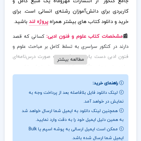
جامع کنکور” از انتشارات مهروماه یک منبع کامل و
کاربردی برای دانش‌آموزان رشته‌ی انسانی است.
برای
خرید و دانلود کتاب های بیشتر همراه
پروژه لند
باشید.
📰
مشخصات کتاب علوم و فنون ادبی
:
کسانی که قصد
دارند در کنکور سراسری به تسلط کامل بر مباحث علوم و
فنون ادبی دست یابند. این کتاب به صورت درس‌نامه‌ای
مطالعه بیشتر
جامع، تست‌های تألیفی، کنکوری و پاسخ‌های تشریحی
طراحی شده تا دانش‌آموزان را به خوبی برای آزمون‌های
راهنمای خرید:
آزمایشی و کنکور آماده کند.
لینک دانلود فایل بلافاصله بعد از پرداخت وجه به
📰
بخشی از کتاب علوم و فنون ادبی:
نمایش در خواهد آمد.
مطالب کتاب
همچنین لینک دانلود به ایمیل شما ارسال خواهد شد
شامل آرایه‌های ادبی، عروض و قافیه، تاریخ ادبیات و
به همین دلیل ایمیل خود را به دقت وارد نمایید.
سبک‌شناسی است که با بیان ساده و روان، نمودارها و
ممکن است ایمیل ارسالی به پوشه اسپم یا Bulk
مثال‌های متعدد ارائه شده است. یکی از ویژگی‌های بارز
ایمیل شما ارسال شده باشد.