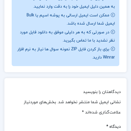
📖بخشی
از کتاب شرح غزلیات سعدی
:
این دکتر یوسفی،
به همین دلیل ایمیل خود را به دقت وارد نمایید.
ادیب و پژوهشگر برجسته، پیش تر آثار مهمی چون
ممکن است ایمیل ارسالی به پوشه اسپم یا Bulk
گلستان و بوستان سعدی را نیز تصحیح کرده بود. در این
ایمیل شما ارسال شده باشد.
کتاب، علاوه بر متن غزل ها، بخش هایی شامل گفتاری
در صورتی که به هر دلیلی موفق به دانلود فایل مورد
درباره غزل سعدی، شرح نسخه بدل ها، و فهرست الفبایی
نظر نشدید با ما تماس بگیرید.
غزل ها بر اساس قافیه نیز آمده است.
برای باز کردن فایل ZIP نمونه سوال ها نیاز به نرم افزار
Winrar دارید.
کتاب غزلیات سعدی
شرح غزلیات سعدی pdf
دیدگاهتان را بنویسید
شرح غزلیات سعدی خرید
نشانی ایمیل شما منتشر نخواهد شد.
بخش‌های موردنیاز
علامت‌گذاری شده‌اند
*
بهترین شرح غزلیات سعدی
دیدگاه
*