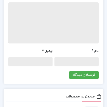
شرح غزلیات سعدی غلامحسین یوسفی pdf
کتاب پیشنهادی📚
کتاب فرهنگ معاصر عربی فارسی آذرتاش آذرنوش
نام
*
ایمیل
*
کتاب مروری جامع بر میکروبیولوژی عمومی
حسین رحیمی ‍
کتاب زبان تخصصی ویژه علوم تربیتی مدرسان
شریف
جدیدترین محصولات