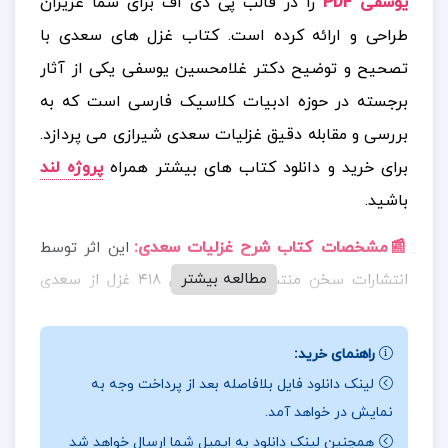
یوسفی PDF
را در قالب پی دی اف برای شما عزیزان
طراحی و ارائه کرده است. کتاب غزل های سعدی با
تصحیح و توضیح دکتر غلامحسین یوسفی یکی از آثار
برجسته در حوزه ادبیات کلاسیک فارسی است که به
بررسی و مقابله دقیق غزلیات سعدی شیرازی می پردازد.
برای خرید و دانلود کتاب های بیشتر همراه
پروژه لند
باشید.
📰مشخصات کتاب شرح غزلیات سعدی
:
این اثر توسط
مطالعه بیشتر
انتشارات سخن منتشر شده و شامل ۴۱۸ غزل از سعدی
است که با دقت و وسواس علمی توسط استاد یوسفی
بررسی و تصحیح شده اند. این اثر نه تنها برای علاقه
راهنمای خرید:
مندان به شعر سعدی، بلکه برای پژوهشگران ادبیات
لینک دانلود فایل بلافاصله بعد از پرداخت وجه به
فارسی نیز منبعی ارزشمند به شمار می رود.
نمایش در خواهد آمد.
همچنین لینک دانلود به ایمیل شما ارسال خواهد شد